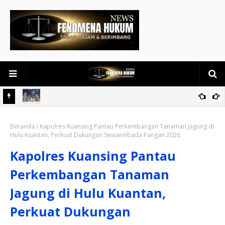
egah C3
Deteksi Dini Gangguan Keamanan dan Ketertiban, Lapas
Beranda
Narkotika Rumbai Gelar Razia Rutin Blok Hunian
Kapolres Kuansing Pantau Perkembangan Tanaman Jagung di
Hulu Kuantan, Perkuat Dukungan Swasembada Pangan 2026
Kapolres Kuansing Pantau
Perkembangan Tanaman
Jagung di Hulu Kuantan,
Perkuat Dukungan