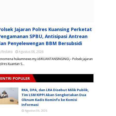
Polsek Jajaran Polres Kuansing Perketat
Pengamanan SPBU, Antisipasi Antrean
dan Penyelewengan BBM Bersubsidi
Redaksi
Agustus 08, 2026
enomena hukumnews.my.id/KUANTANSINGINGI,– Polsek jajaran
olres Kuantan S…
ENTRI POPULER
RKA, DPA, dan LRA Disebut Milik Publik,
Tim LSM KIPPI Akan Sengketakan Dua
Oknum Kadis Kominfo ke Komisi
Informasi
Agustus 06, 2026