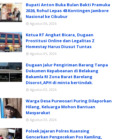
Bupati Anton Buka Bulan Bakti Pramuka
2026, Rohul Lepas 48 Kontingen Jambore
Nasional ke Cibubur
Agustus 06, 2026
Ketua RT Angkat Bicara, Dugaan
Prostitusi Online dan Legalitas Z
Homestay Harus Diusut Tuntas
Agustus 05, 2026
Dugaan Jalur Pengiriman Barang Tanpa
Dokumen Kepabeanan di Belakang
Bakamla RI Zona Barat Barelang
Disorot,APH di minta bertindak.
Agustus 03, 2026
Warga Desa Purwosari Puring Dilaporkan
Hilang, Keluarga Mohon Bantuan
Masyarakat
Agustus 03, 2026
Polsek Jajaran Polres Kuansing
Gencarkan Pengecekan Pos Kamling,