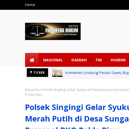
Home
NASIONAL
DAERAH
TNI
HUKRIM
Komitmen Lindungi Petani Sawit, Bup
TICKER
Beranda
Polsek Singingi Gelar Syukuran Penyelesaian Jembata
Polda Riau
Polsek Singingi Gelar Syu
Merah Putih di Desa Sunga