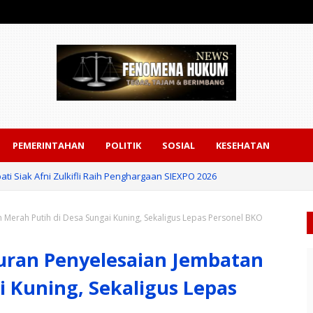
PEMERINTAHAN
POLITIK
SOSIAL
KESEHATAN
ati Siak Afni Zulkifli Raih Penghargaan SIEXPO 2026
n Merah Putih di Desa Sungai Kuning, Sekaligus Lepas Personel BKO
kuran Penyelesaian Jembatan
i Kuning, Sekaligus Lepas