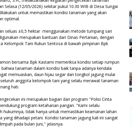
Maifo, S.H., melaksanakan kegiatan pengecekan tanaman
ri Selasa (12/05/2026) sekitar pukul 10.30 WIB di Desa Sungai
i dilakukan untuk memastikan kondisi tanaman yang akan
n optimal.
lahan seluas ±0,5 hektar menggunakan metode tumpang sari
g digunakan merupakan bantuan dari Dinas Pertanian, dengan
ota Kelompok Tani Rukun Sentosa di bawah pimpinan Bpk
amon bersama Bpk Kastami memeriksa kondisi setiap rumpun
 bahwa tanaman dalam kondisi baik tanpa adanya kendala
ngat memuaskan, daun hijau segar dan tongkol jagung mulai
ras seluruh anggota kelompok tani yang selalu merawat tanaman
nang hati.
ecekan ini merupakan bagian dari program "Polisi Cinta
k mendukung program ketahanan pangan. "Kami selalu
h hukumnya, tidak hanya untuk memastikan keamanan lahan
 yang dihadapi petani. Kondisi tanaman jagung kali ini sangat
mpah pada bulan Juni," jelasnya.