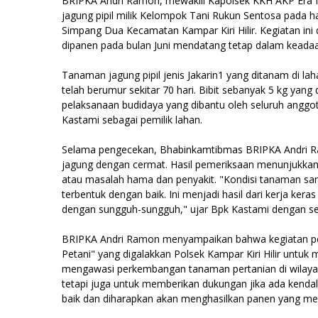
BRIPKA Andri Ramon, mewakili Kapolsek KKH AKP Era 
jagung pipil milik Kelompok Tani Rukun Sentosa pada ha
Simpang Dua Kecamatan Kampar Kiri Hilir. Kegiatan in
dipanen pada bulan Juni mendatang tetap dalam keadaa
Tanaman jagung pipil jenis Jakarin1 yang ditanam di 
telah berumur sekitar 70 hari. Bibit sebanyak 5 kg yan
pelaksanaan budidaya yang dibantu oleh seluruh angg
Kastami sebagai pemilik lahan.
Selama pengecekan, Bhabinkamtibmas BRIPKA Andri R
jagung dengan cermat. Hasil pemeriksaan menunjukkan
atau masalah hama dan penyakit. "Kondisi tanaman sa
terbentuk dengan baik. Ini menjadi hasil dari kerja ke
dengan sungguh-sungguh," ujar Bpk Kastami dengan se
BRIPKA Andri Ramon menyampaikan bahwa kegiatan peng
Petani" yang digalakkan Polsek Kampar Kiri Hilir untu
mengawasi perkembangan tanaman pertanian di wilaya
tetapi juga untuk memberikan dukungan jika ada kendala
baik dan diharapkan akan menghasilkan panen yang meli