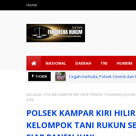
Home
NASIONAL
DAERAH
TNI
HUKRIM
Cegah Karhutla, Polsek Cerenti d
TICKER
Beranda
POLSEK KAMPAR KIRI HILIR PERIKSA TANAMAN JAGU
JUNI
POLSEK KAMPAR KIRI HIL
KELOMPOK TANI RUKUN SE