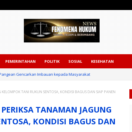
PEMERINTAHAN
POLITIK
SOSIAL
KESEHATAN
an Pangean Gencarkan Imbauan kepada Masyarakat
NG KELOMPOK TANI RUKUN SENTOSA, KONDISI BAGUS DAN SIAP PANEN
IR PERIKSA TANAMAN JAGUNG
NTOSA, KONDISI BAGUS DAN