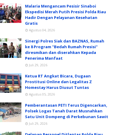
Malaria Mengancam Pesisir Sinaboi
Ekspedisi Merah Putih Presisi Polda Riau
Hadir Dengan Pelayanan Kesehatan
Gratis
Agustus 04, 2026
Sinergi Polres Siak dan BAZNAS, Rumah
ke 8 Program "Bedah Rumah Presisi"
diresmikan dan diserahkan Kepada
Penerima Manfaat
Juli 29, 2026
Ketua RT Angkat Bicara, Dugaan
Prostitusi Online dan Legalitas Z
Homestay Harus Diusut Tuntas
Agustus 05, 2026
Pemberantasan PETI Terus Digencarkan,
Polsek Logas Tanah Darat Musnahkan
Satu Unit Dompeng di Perkebunan Sawit
Juli 29, 2026
Delapan Personel Ditlantas Polda Riau