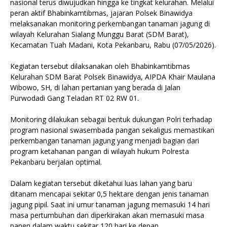
nasional terus diwujudkan hingga ke tingkat kelurahan. Melalui
peran aktif Bhabinkamtibmas, jajaran Polsek Binawidya
melaksanakan monitoring perkembangan tanaman jagung di
wilayah Kelurahan Sialang Munggu Barat (SDM Barat),
Kecamatan Tuah Madani, Kota Pekanbaru, Rabu (07/05/2026).
Kegiatan tersebut dilaksanakan oleh Bhabinkamtibmas
Kelurahan SDM Barat Polsek Binawidya, AIPDA Khair Maulana
Wibowo, SH, di lahan pertanian yang berada di Jalan
Purwodadi Gang Teladan RT 02 RW 01.
Monitoring dilakukan sebagai bentuk dukungan Polri terhadap
program nasional swasembada pangan sekaligus memastikan
perkembangan tanaman jagung yang menjadi bagian dari
program ketahanan pangan di wilayah hukum Polresta
Pekanbaru berjalan optimal.
Dalam kegiatan tersebut diketahui luas lahan yang baru
ditanam mencapai sekitar 0,5 hektare dengan jenis tanaman
jagung pipil. Saat ini umur tanaman jagung memasuki 14 hari
masa pertumbuhan dan diperkirakan akan memasuki masa
panen dalam waktu sekitar 120 hari ke depan.