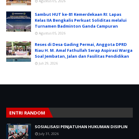
Agustus 05, 2026
Sambut HUT ke-81 Kemerdekaan RI: Lapas
Kelas IIA Bengkalis Perkuat Soliditas melalui
Turnamen Badminton Ganda Campuran
Agustus 05, 2026
Reses di Desa Gading Permai, Anggota DPRD
Riau H. M. Amal Fathullah Serap Aspirasi Warga
Soal Jembatan, Jalan dan Fasilitas Pendidikan
Juli 29, 2026
ENTRI RANDOM
SOSIALISASI PENJATUHAN HUKUMAN DISIPLIN
July 31, 2026