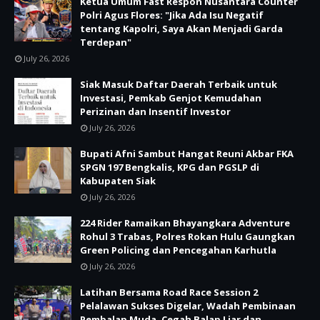
Ketua Umum Fast Respon Nusantara Counter
Polri Agus Flores: "Jika Ada Isu Negatif
tentang Kapolri, Saya Akan Menjadi Garda
Terdepan"
July 26, 2026
Siak Masuk Daftar Daerah Terbaik untuk
Investasi, Pemkab Genjot Kemudahan
Perizinan dan Insentif Investor
July 26, 2026
Bupati Afni Sambut Hangat Reuni Akbar FKA
SPGN 197 Bengkalis, KPG dan PGSLP di
Kabupaten Siak
July 26, 2026
224 Rider Ramaikan Bhayangkara Adventure
Rohul 3 Trabas, Polres Rokan Hulu Gaungkan
Green Policing dan Pencegahan Karhutla
July 26, 2026
Latihan Bersama Road Race Session 2
Pelalawan Sukses Digelar, Wadah Pembinaan
Pembalap Muda, Cegah Balap Liar dan