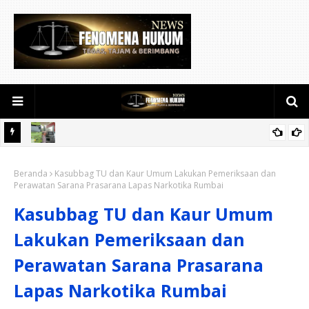
D Gelar
Polsek Jajaran Polres Kuansing Perketat Pengamanan SPBU,
K
Beranda
Antisipasi Antrean dan Penyelewengan BBM Bersubsidi
Kasubbag TU dan Kaur Umum Lakukan Pemeriksaan dan
Perawatan Sarana Prasarana Lapas Narkotika Rumbai
Kasubbag TU dan Kaur Umum
Lakukan Pemeriksaan dan
Perawatan Sarana Prasarana
Lapas Narkotika Rumbai