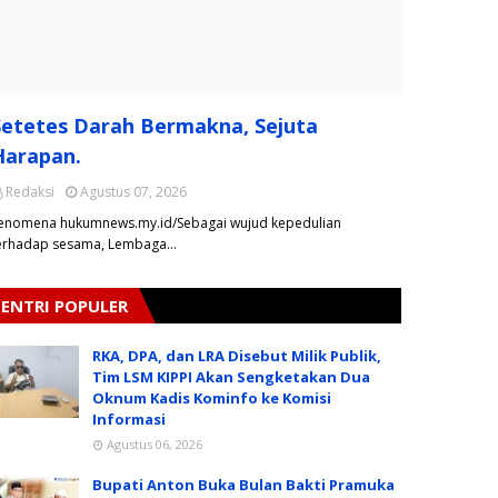
Setetes Darah Bermakna, Sejuta
Harapan.
Redaksi
Agustus 07, 2026
enomena hukumnews.my.id/Sebagai wujud kepedulian
erhadap sesama, Lembaga…
ENTRI POPULER
RKA, DPA, dan LRA Disebut Milik Publik,
Tim LSM KIPPI Akan Sengketakan Dua
Oknum Kadis Kominfo ke Komisi
Informasi
Agustus 06, 2026
Bupati Anton Buka Bulan Bakti Pramuka