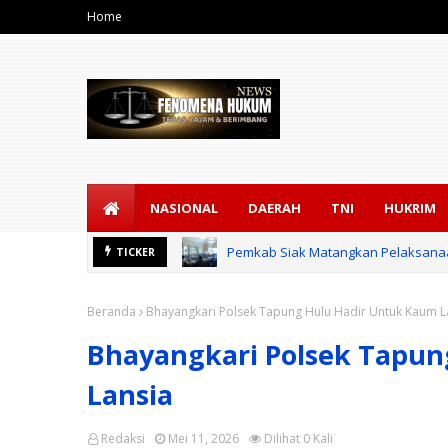
Home
NASIONAL
DAERAH
TNI
HUKRIM
Pemkab Siak Matangkan Pelaksanaan
TICKER
Beranda
Bhayangkari Polsek Tapung Hulu Hadir Untuk Kaum L
Bhayangkari Polsek Tapun
Lansia
Redaksi
Mei 11, 2026
Dilihat
0
Kali