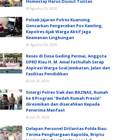
Homestay Harus Diusut Tuntas
Agustus 05, 2026
Polsek Jajaran Polres Kuansing
Gencarkan Pengecekan Pos Kamling,
Kapolres Ajak Warga Aktif Jaga
Keamanan Lingkungan
Agustus 06, 2026
Reses di Desa Gading Permai, Anggota
DPRD Riau H. M. Amal Fathullah Serap
Aspirasi Warga Soal Jembatan, Jalan dan
Fasilitas Pendidikan
Juli 29, 2026
Sinergi Polres Siak dan BAZNAS, Rumah
ke 8 Program "Bedah Rumah Presisi"
diresmikan dan diserahkan Kepada
Penerima Manfaat
Juli 29, 2026
Delapan Personel Ditlantas Polda Riau
Terima Penghargaan Kapolda, Briptu