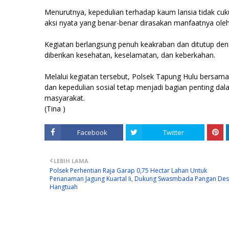
Menurutnya, kepedulian terhadap kaum lansia tidak c
aksi nyata yang benar-benar dirasakan manfaatnya ole
Kegiatan berlangsung penuh keakraban dan ditutup deng
diberikan kesehatan, keselamatan, dan keberkahan.
Melalui kegiatan tersebut, Polsek Tapung Hulu bers
dan kepedulian sosial tetap menjadi bagian penting 
masyarakat.
(Tina )
Facebook
Twitter
LEBIH LAMA
Polsek Perhentian Raja Garap 0,75 Hectar Lahan Untuk
Penanaman Jagung Kuartal Ii, Dukung Swasmbada Pangan De
Hangtuah