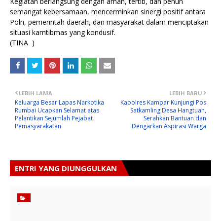
Kegiatan berlangsung dengan aman, tertib, dan penuh
semangat kebersamaan, mencerminkan sinergi positif antara
Polri, pemerintah daerah, dan masyarakat dalam menciptakan
situasi kamtibmas yang kondusif.
(TINA )
LEBIH LAMA
LEBIH BARU
Keluarga Besar Lapas Narkotika
Kapolres Kampar Kunjungi Pos
Rumbai Ucapkan Selamat atas
Satkamling Desa Hangtuah,
Pelantikan Sejumlah Pejabat
Serahkan Bantuan dan
Pemasyarakatan
Dengarkan Aspirasi Warga
ENTRI YANG DIUNGGULKAN