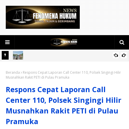
 RI ke
Kodam XIX Tuanku Tambusai Sambut Kedatangan Menhan RI,
Beranda
Tinjau Penguatan Yonif TP di Bengkalis dan Kampar
Respons Cepat Laporan Call Center 110, Polsek Singingi Hilir
Musnahkan Rakit PETI di Pulau Pramuka
Respons Cepat Laporan Call
Center 110, Polsek Singingi Hilir
Musnahkan Rakit PETI di Pulau
Pramuka