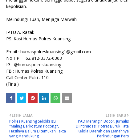
kepolisian.
Melindungi Tuah, Menjaga Marwah
IPTU A. Razak
PS. Kasi Humas Polres Kuansing
Email : humaspolreskuansing1@gmail.com
No HP : +62 812-3372-6363
IG : @humaspolreskuansing
FB : Humas Polres Kuansing
Call Center Polri : 110
(Tina )
LEBIH LAMA
LEBIH BARU
Polres Kuansing Selidiki Isu
PAD Merangin Bocor, Jurnalis
"Maling Berkostum Pocong",
Diintimidasi: Potret Buruk Tata
Hasilnya Belum Ditemukan Fakta
Kelola Daerah dan Lemahnya
yang Mendukung
Perlindungan Pers