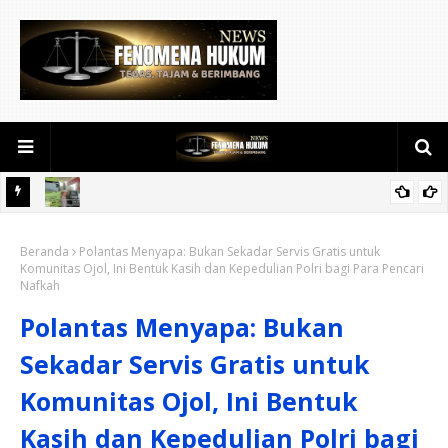
D Gelar
Polsek Jajaran Polres Kuansing Perketat Pengamanan SPBU,
K
Beranda
Antisipasi Antrean dan Penyelewengan BBM Bersubsidi
Polantas Menyapa: Bukan Sekadar Servis Gratis untuk
Komunitas Ojol, Ini Bentuk Kasih dan Kepedulian Polri bagi Para Pencari
Nafkah
Polantas Menyapa: Bukan
Sekadar Servis Gratis untuk
Komunitas Ojol, Ini Bentuk
Kasih dan Kepedulian Polri bagi