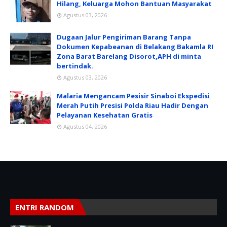
Hilang, Keluarga Mohon Bantuan Masyarakat
Agustus 03, 2026
Dugaan Jalur Pengiriman Barang Tanpa
Dokumen Kepabeanan di Belakang Bakamla RI
Zona Barat Barelang Disorot,APH di minta
bertindak.
Agustus 03, 2026
Malaria Mengancam Pesisir Sinaboi Ekspedisi
Merah Putih Presisi Polda Riau Hadir Dengan
Pelayanan Kesehatan Gratis
Agustus 04, 2026
ENTRI RANDOM