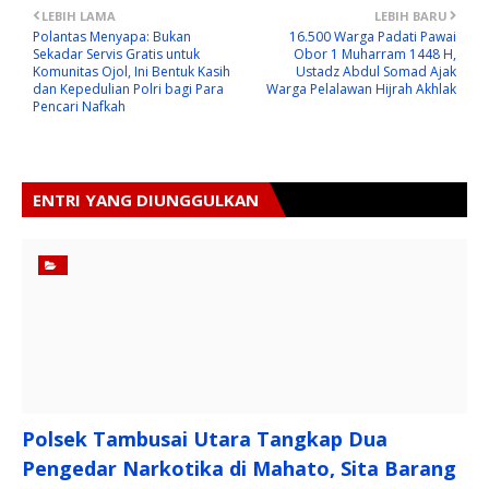
LEBIH LAMA
LEBIH BARU
Polantas Menyapa: Bukan
16.500 Warga Padati Pawai
Sekadar Servis Gratis untuk
Obor 1 Muharram 1448 H,
Komunitas Ojol, Ini Bentuk Kasih
Ustadz Abdul Somad Ajak
dan Kepedulian Polri bagi Para
Warga Pelalawan Hijrah Akhlak
Pencari Nafkah
ENTRI YANG DIUNGGULKAN
Polsek Tambusai Utara Tangkap Dua
Pengedar Narkotika di Mahato, Sita Barang