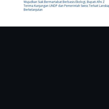
Wujudkan Siak Bermartabat Berbasis Ekologi, Bupati Afni Z
Terima Kunjungan UNDP dan Pemerintah Swiss Terkait Lanska
Berkelanjutan