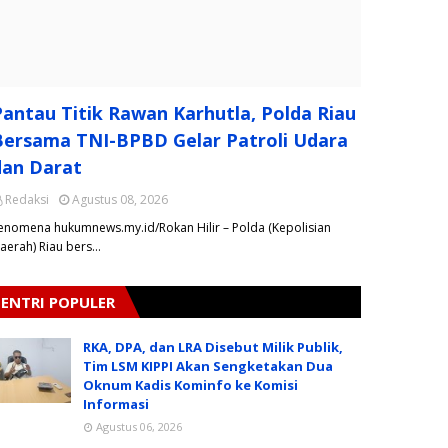
Pantau Titik Rawan Karhutla, Polda Riau
Bersama TNI-BPBD Gelar Patroli Udara
dan Darat
Redaksi
Agustus 08, 2026
enomena hukumnews.my.id/Rokan Hilir – Polda (Kepolisian
aerah) Riau bers…
ENTRI POPULER
RKA, DPA, dan LRA Disebut Milik Publik,
Tim LSM KIPPI Akan Sengketakan Dua
Oknum Kadis Kominfo ke Komisi
Informasi
Agustus 06, 2026