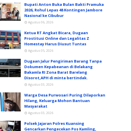
Bupati Anton Buka Bulan Bakti Pramuka
2026, Rohul Lepas 48 Kontingen Jambore
Nasional ke Cibubur
Agustus 06, 2026
Ketua RT Angkat Bicara, Dugaan
Prostitusi Online dan Legalitas Z
Homestay Harus Diusut Tuntas
Agustus 05, 2026
Dugaan Jalur Pengiriman Barang Tanpa
Dokumen Kepabeanan di Belakang
Bakamla RI Zona Barat Barelang
Disorot,APH di minta bertindak.
Agustus 03, 2026
Warga Desa Purwosari Puring Dilaporkan
Hilang, Keluarga Mohon Bantuan
Masyarakat
Agustus 03, 2026
Polsek Jajaran Polres Kuansing
Gencarkan Pengecekan Pos Kamling,