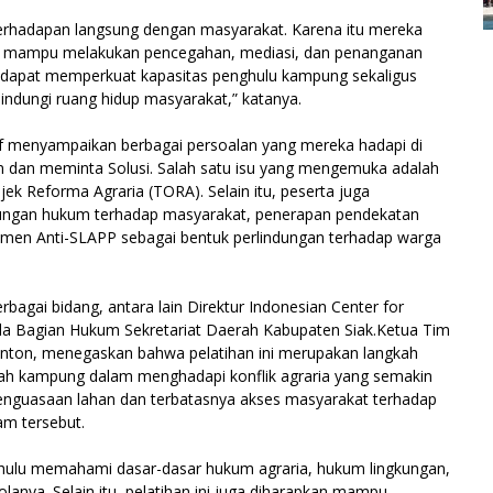
rhadapan langsung dengan masyarakat. Karena itu mereka
 mampu melakukan pencegahan, mediasi, dan penanganan
pkan dapat memperkuat kapasitas penghulu kampung sekaligus
ndungi ruang hidup masyarakat,” katanya.
tif menyampaikan berbagai persoalan yang mereka hadapi di
 dan meminta Solusi. Salah satu isu yang mengemuka adalah
jek Reforma Agraria (TORA). Selain itu, peserta juga
dungan hukum terhadap masyarakat, penerapan pendekatan
umen Anti-SLAPP sebagai bentuk perlindungan terhadap warga
bagai bidang, antara lain Direktur Indonesian Center for
ala Bagian Hukum Sekretariat Daerah Kabupaten Siak.Ketua Tim
, Anton, menegaskan bahwa pelatihan ini merupakan langkah
ah kampung dalam menghadapi konflik agraria yang semakin
enguasaan lahan dan terbatasnya akses masyarakat terhadap
am tersebut.
enghulu memahami dasar-dasar hukum agraria, hukum lingkungan,
lanya. Selain itu, pelatihan ini juga diharapkan mampu