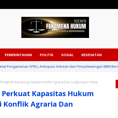
PEMERINTAHAN
POLITIK
SOSIAL
KESEHATAN
rketat Pengamanan SPBU, Antisipasi Antrean dan Penyelewengan BBM Ber
Penghulu Kampung Hadapi Konflik Agraria Dan Lingkungan Hidup
 Perkuat Kapasitas Hukum
Konflik Agraria Dan