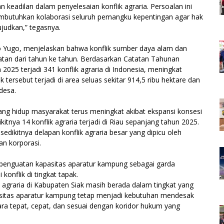
eadilan dalam penyelesaian konflik agraria. Persoalan ini
 membutuhkan kolaborasi seluruh pemangku kepentingan agar hak
judkan,” tegasnya.
o Yugo, menjelaskan bahwa konflik sumber daya alam dan
atan dari tahun ke tahun. Berdasarkan Catatan Tahunan
025 terjadi 341 konflik agraria di Indonesia, meningkat
 tersebut terjadi di area seluas sekitar 914,5 ribu hektare dan
desa.
uang hidup masyarakat terus meningkat akibat ekspansi konsesi
tnya 14 konflik agraria terjadi di Riau sepanjang tahun 2025.
sedikitnya delapan konflik agraria besar yang dipicu oleh
n korporasi.
 penguatan kapasitas aparatur kampung sebagai garda
nflik di tingkat tapak.
graria di Kabupaten Siak masih berada dalam tingkat yang
asitas aparatur kampung tetap menjadi kebutuhan mendesak
ara tepat, cepat, dan sesuai dengan koridor hukum yang