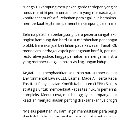
“Penghulu kampung merupakan garda terdepan yang be
harus memiliki pemahaman hukum yang memadai agar
konflik secara efektif. Pelatihan paralegal ini dihara
memperkuat legitimasi pemerintah kampung dalam meli
Selama pelatihan berlangsung, para peserta sangat ak
tingkat kampung dan berdiskusi memberikan pandangan
praktik transaksi jual beli lahan pada kawasan Tanah Ob
mendalami berbagai aspek penanganan konflik, perlin
restorative justice, hingga pemahaman mengenai instr
yang memperjuangkan hak atas lingkungan hidup.
Kegiatan ini menghadirkan sejumlah narasumber dari ber
Environmental Law (ICEL), Lasma, Made Ali, serta Kep
Fasilitasi Penyelesaian Konflik Kabupaten (TFPK) Siak
strategis untuk memperkuat kapasitas hukum pemerint
kompleks. Menurutnya, masih tingginya ketimpangan p
keadilan menjadi alasan penting dilaksanakannya progr
“Melalui pelatihan ini, kami ingin memastikan para p
dan hak-hak konstitusional masyarakat atas wilayah kelo