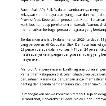
Bupati Siak, Afni Zulkifli, dalam sambutannya menyam
kekayaan sumber daya alam yang besar dan menjadi sala
Provinsi Riau. Keberadaan perusahaan Hutan Tanaman I
kontribusi terhadap perekonomian daerah. Namun, di sis
memunculkan berbagai persoalan agraria yang berdamp
Berdasarkan analisis Jikalahari tahun 2026, terdapat 
yang beroperasi di Kabupaten Siak. Dari total luas wila
29 persen berada dalam konsesi HTI dan 24 persen diku
masih adanya ketimpangan penguasaan ruang yang berpo
masyarakat.
Menurut Afni, penyelesaian konflik agraria bukanlah 
Pemerintah Kabupaten Siak telah dihadapkan pada berb
perusahaan. Karena itu, perjuangan untuk memastikan
penting dari agenda pembangunan Kabupaten Siak,” ujar
Ia menegaskan bahwa komitmen tersebut sejalan denga
Bermartabat, Berkarakter Budaya Melayu, dan Berdaya 