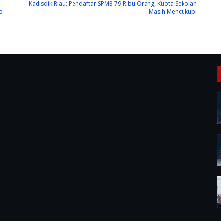
Kadisdik Riau: Pendaftar SPMB 79 Ribu Orang, Kuota Sekolah
p
Masih Mencukupi