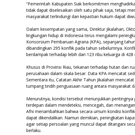
“Pemerintah Kabupaten Siak berkomitmen menghadirkan k
tidak dapat diselesaikan oleh satu pihak saja, tetapi
masyarakat terlindungi dan kepastian hukum dapat diwu
Dalam kesempatan yang sama, Direktur Jikalahari, Okt
lingkungan hidup di Indonesia terus mengalami peningk
Konsorsium Pembaruan Agraria (KPA), sepanjang tahun 2
dibandingkan 295 konflik pada tahun sebelumnya. Konflik
berdampak terhadap lebih dari 123 ribu keluarga di 428 
Khusus di Provinsi Riau, tekanan terhadap hutan dan r
perusahaan dalam skala besar. Data KPA mencatat sediki
Sementara itu, Catatan Akhir Tahun Jikalahari mencatat 
tumpang tindih penguasaan ruang antara masyarakat da
Menurutnya, kondisi tersebut menunjukkan pentingnya
terdepan dalam mendeteksi, mencegah, dan menangani ko
Afni menambahkan bahwa secara umum kondisi konflik a
dapat dikendalikan. Namun demikian, peningkatan kap
agar setiap persoalan yang muncul dapat ditangani sec
berlaku.