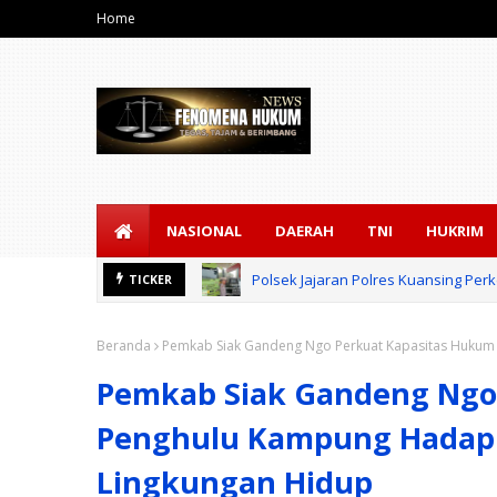
Home
NASIONAL
DAERAH
TNI
HUKRIM
Polsek Jajaran Polres Kuansing Pe
TICKER
Beranda
Pemkab Siak Gandeng Ngo Perkuat Kapasitas Hukum 
Pemkab Siak Gandeng Ngo
Penghulu Kampung Hadapi 
Lingkungan Hidup