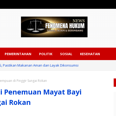
PEMERINTAHAN
POLITIK
SOSIAL
KESEHATAN
PG, Pastikan Makanan Aman dan Layak Dikonsumsi
empuan di Pinggir Sungai Rokan
si Penemuan Mayat Bayi
gai Rokan