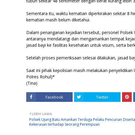
tubuh sekitar 48 sentimeter dengan berat kurang lebih 3
Sementara itu, waktu kematian diperkirakan sekitar 8
kematian masih belum diketahui.
Dalam penanganan kejadian tersebut, personel Polsek U
antaranya mendatangi dan mengamankan tempat kejadi
jasad bayi ke fasilitas kesehatan untuk visum, serta ber
Setelah proses pemeriksaan selesai dilakukan, jasad b
Saat ini pihak kepolisian masih melakukan penyelidikan
Polres Rohul)*
(Tina)
Facebook
Twitter
LEBIH LAMA
Polsek Ujung Batu Amankan Terduga Pelaku Pencurian Diserta
Kekerasan terhadap Seorang Perempuan