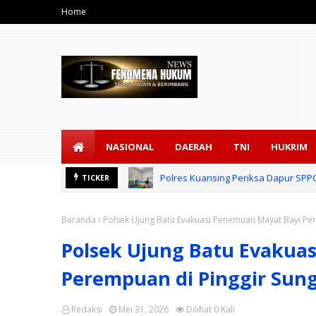
Home
NASIONAL
DAERAH
TNI
HUKRIM
Polres Kuansing Periksa Dapur SP
TICKER
Beranda
Polsek Ujung Batu Evakuasi Penemuan Mayat Bayi Per
Polsek Ujung Batu Evakua
Perempuan di Pinggir Sun
Redaksi
Mei 31, 2026
Dilihat
0
Kali