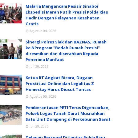
Malaria Mengancam Pesisir Sinaboi
Ekspedisi Merah Putih Presisi Polda Riau
Hadir Dengan Pelayanan Kesehatan
Gratis
Agustus 04, 2026
Sinergi Polres Siak dan BAZNAS, Rumah
ke 8 Program "Bedah Rumah Presisi"
diresmikan dan diserahkan Kepada
Penerima Manfaat
Juli 29, 2026
Ketua RT Angkat Bicara, Dugaan
Prostitusi Online dan Legalitas Z
Homestay Harus Diusut Tuntas
Agustus 05, 2026
Pemberantasan PETI Terus Digencarkan,
Polsek Logas Tanah Darat Musnahkan
Satu Unit Dompeng di Perkebunan Sawit
Juli 29, 2026
Delapan Personel Ditlantas Polda Riau