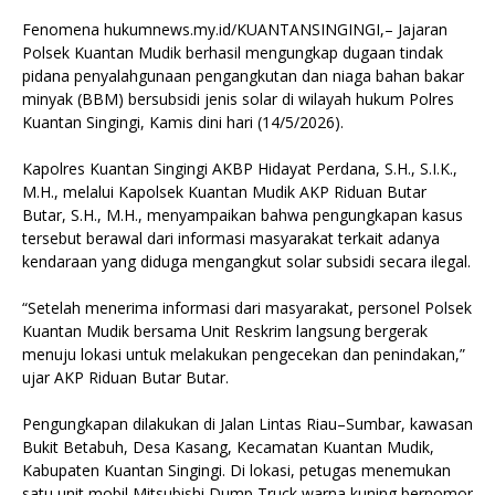
Fenomena hukumnews.my.id/KUANTANSINGINGI,– Jajaran
Polsek Kuantan Mudik berhasil mengungkap dugaan tindak
pidana penyalahgunaan pengangkutan dan niaga bahan bakar
minyak (BBM) bersubsidi jenis solar di wilayah hukum Polres
Kuantan Singingi, Kamis dini hari (14/5/2026).
Kapolres Kuantan Singingi AKBP Hidayat Perdana, S.H., S.I.K.,
M.H., melalui Kapolsek Kuantan Mudik AKP Riduan Butar
Butar, S.H., M.H., menyampaikan bahwa pengungkapan kasus
tersebut berawal dari informasi masyarakat terkait adanya
kendaraan yang diduga mengangkut solar subsidi secara ilegal.
“Setelah menerima informasi dari masyarakat, personel Polsek
Kuantan Mudik bersama Unit Reskrim langsung bergerak
menuju lokasi untuk melakukan pengecekan dan penindakan,”
ujar AKP Riduan Butar Butar.
Pengungkapan dilakukan di Jalan Lintas Riau–Sumbar, kawasan
Bukit Betabuh, Desa Kasang, Kecamatan Kuantan Mudik,
Kabupaten Kuantan Singingi. Di lokasi, petugas menemukan
satu unit mobil Mitsubishi Dump Truck warna kuning bernomor