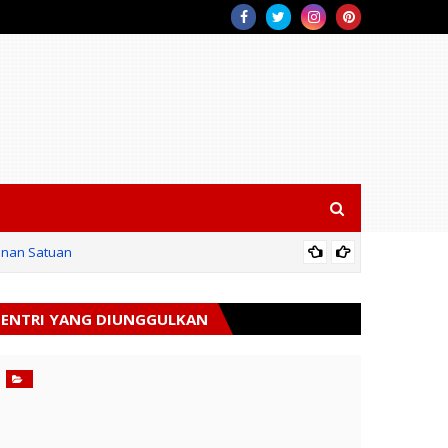
unan Satuan
Kodam X
ENTRI YANG DIUNGGULKAN