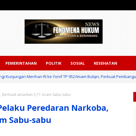
PEMERINTAHAN
POLITIK
SOSIAL
KESEHATAN
gi Kunjungan Menhan RI ke Yonif TP 952/Imam Bulqin, Perkuat Pembang
, Berhasil amankan 5,71 Gram Sabu-sabu
Pelaku Peredaran Narkoba,
am Sabu-sabu