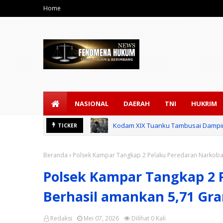
Home
NASIONAL
DAERAH
TNI
HUKRIM
Kodam XIX Tuanku Tambusai Dampin
TICKER
Beranda
Polsek Kampar Tangkap 2 Pelaku Peredaran Narkoba
Polsek Kampar Tangkap 2 
Berhasil amankan 5,71 Gr
Redaksi
Mei 07, 2026
Dilihat
0
Kali