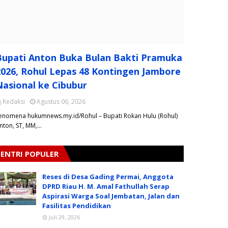
Bupati Anton Buka Bulan Bakti Pramuka
2026, Rohul Lepas 48 Kontingen Jambore
Nasional ke Cibubur
Redaksi
Agustus 06, 2026
Fenomena hukumnews.my.id/Rohul – Bupati Rokan Hulu (Rohul)
nton, ST, MM,…
ENTRI POPULER
Reses di Desa Gading Permai, Anggota
DPRD Riau H. M. Amal Fathullah Serap
Aspirasi Warga Soal Jembatan, Jalan dan
Fasilitas Pendidikan
Juli 29, 2026