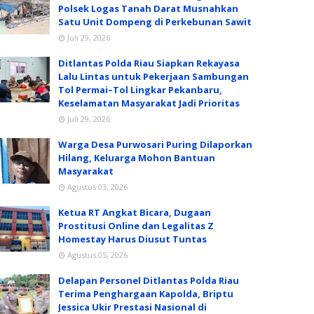
Polsek Logas Tanah Darat Musnahkan
Satu Unit Dompeng di Perkebunan Sawit
Juli 29, 2026
Ditlantas Polda Riau Siapkan Rekayasa
Lalu Lintas untuk Pekerjaan Sambungan
Tol Permai–Tol Lingkar Pekanbaru,
Keselamatan Masyarakat Jadi Prioritas
Juli 29, 2026
Warga Desa Purwosari Puring Dilaporkan
Hilang, Keluarga Mohon Bantuan
Masyarakat
Agustus 03, 2026
Ketua RT Angkat Bicara, Dugaan
Prostitusi Online dan Legalitas Z
Homestay Harus Diusut Tuntas
Agustus 05, 2026
Delapan Personel Ditlantas Polda Riau
Terima Penghargaan Kapolda, Briptu
Jessica Ukir Prestasi Nasional di