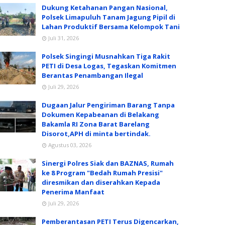
Dukung Ketahanan Pangan Nasional,
Polsek Limapuluh Tanam Jagung Pipil di
Lahan Produktif Bersama Kelompok Tani
Juli 31, 2026
Polsek Singingi Musnahkan Tiga Rakit
PETI di Desa Logas, Tegaskan Komitmen
Berantas Penambangan Ilegal
Juli 29, 2026
Dugaan Jalur Pengiriman Barang Tanpa
Dokumen Kepabeanan di Belakang
Bakamla RI Zona Barat Barelang
Disorot,APH di minta bertindak.
Agustus 03, 2026
Sinergi Polres Siak dan BAZNAS, Rumah
ke 8 Program "Bedah Rumah Presisi"
diresmikan dan diserahkan Kepada
Penerima Manfaat
Juli 29, 2026
Pemberantasan PETI Terus Digencarkan,