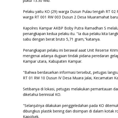
pukul 13.30 Wib.
Pelaku yaitu KO (29) warga Dusun Pulau tengah RT 02
warga RT 001 RW 003 Dusun 2 Desa Muaramahat baru
Kapolres Kampar AKBP Boby Putra Ramadhan S melalu
penangkapan kedua pelaku itu. "Ia dua pelaku kita tang
sabu dengan berat bruto 5,71 gram,"katanya.
Penangkapan pelaku ini berawal aaat Unit Reserse Krim
mengenai adanya dugaan tindak pidana peredaran gelap 
Kampar utara, Kabupaten Kampar.
"Bahwa berdasarkan informasi tersebut, petugas langsu
RT 01 RW 10 Dusun IV Desa Muara Jalai, Kecamatan Ka
Setibanya di lokasi, petugas melakukan pemantauan da
diketahui berinisial KO.
"Selanjutnya dilakukan penggeledahan pada KO ditemuk
dibungkus plastik bening dan disimpan di dalam kotak 
Kapolsek.