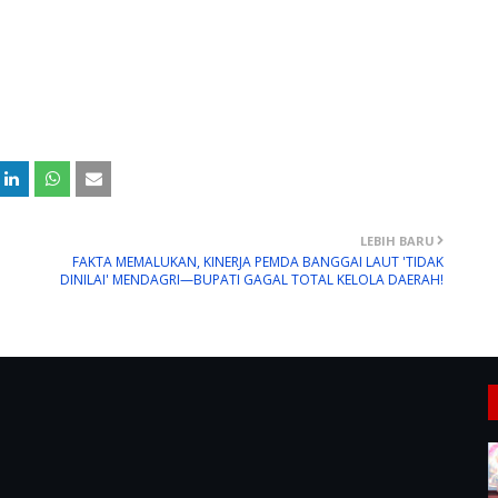
LEBIH BARU
FAKTA MEMALUKAN, KINERJA PEMDA BANGGAI LAUT 'TIDAK
DINILAI' MENDAGRI—BUPATI GAGAL TOTAL KELOLA DAERAH!