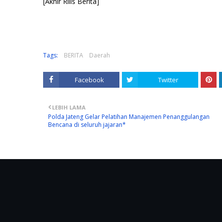
[Akhir Rilis Berita]
Tags:
BERITA
Daerah
Facebook
Twitter
LEBIH LAMA
Polda Jateng Gelar Pelatihan Manajemen Penanggulangan
Bencana di seluruh jajaran*