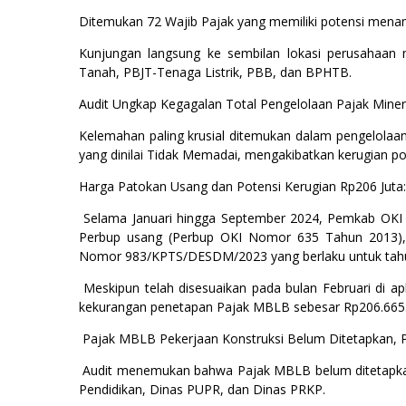
Ditemukan 72 Wajib Pajak yang memiliki potensi mena
Kunjungan langsung ke sembilan lokasi perusahaan me
Tanah, PBJT-Tenaga Listrik, PBB, dan BPHTB.
Audit Ungkap Kegagalan Total Pengelolaan Pajak Min
Kelemahan paling krusial ditemukan dalam pengelola
yang dinilai Tidak Memadai, mengakibatkan kerugian p
Harga Patokan Usang dan Potensi Kerugian Rp206 Juta:
Selama Januari hingga September 2024, Pemkab OKI
Perbup usang (Perbup OKI Nomor 635 Tahun 2013), 
Nomor 983/KPTS/DESDM/2023 yang berlaku untuk tah
Meskipun telah disesuaikan pada bulan Februari di a
kekurangan penetapan Pajak MBLB sebesar Rp206.665.
Pajak MBLB Pekerjaan Konstruksi Belum Ditetapkan, Po
Audit menemukan bahwa Pajak MBLB belum ditetapkan 
Pendidikan, Dinas PUPR, dan Dinas PRKP.