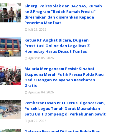
Sinergi Polres Siak dan BAZNAS, Rumah
ke 8 Program "Bedah Rumah Presisi"
diresmikan dan diserahkan Kepada
Penerima Manfaat
Juli 29, 2026
Ketua RT Angkat Bicara, Dugaan
Prostitusi Online dan Legalitas Z
Homestay Harus Diusut Tuntas
Agustus 05, 2026
Malaria Mengancam Pesisir Sinaboi
Ekspedisi Merah Putih Presisi Polda Riau
Hadir Dengan Pelayanan Kesehatan
Gratis
Agustus 04, 2026
Pemberantasan PETI Terus Digencarkan,
Polsek Logas Tanah Darat Musnahkan
Satu Unit Dompeng di Perkebunan Sawit
Juli 29, 2026
Delapan Personel Ditlantas Polda Riau