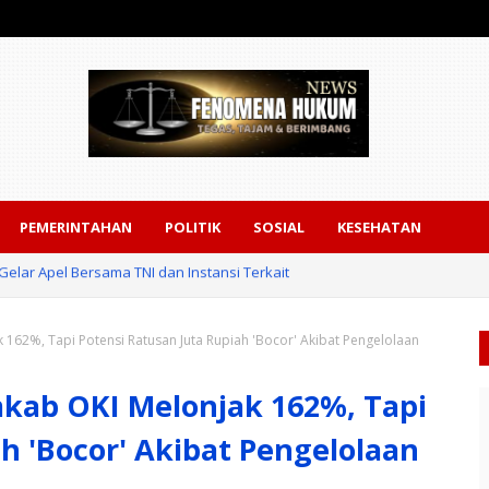
PEMERINTAHAN
POLITIK
SOSIAL
KESEHATAN
Kampar Tangkap Dua Pengedar, Amankan Sabu dan Pil Ekstasi
 162%, Tapi Potensi Ratusan Juta Rupiah 'Bocor' Akibat Pengelolaan
mkab OKI Melonjak 162%, Tapi
h 'Bocor' Akibat Pengelolaan