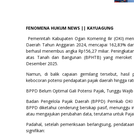
FENOMENA HUKUM NEWS || KAYUAGUNG
Pemerintah Kabupaten Ogan Komering Ilir (OKI) menca
Daerah Tahun Anggaran 2024, mencapai 162,83% dari ta
berhasil menembus angka Rp156,27 miliar. Peningkatan
atas Tanah dan Bangunan (BPHTB) yang meroket h
Desember 2025.
Namun, di balik capaian gemilang tersebut, hasi
kebocoran potensi pendapatan pajak daerah hingga rat
BPPD Belum Optimal Gali Potensi Pajak, Tunggu Wajib
Badan Pengelola Pajak Daerah (BPPD) Pemkab OKI di
BPPD diketahui cenderung bersikap pasif, menunggu in
atau mengajukan perubahan data, terutama untuk Paj
Padahal, setelah pemeriksaan berlangsung, pendataan 
signifikan: