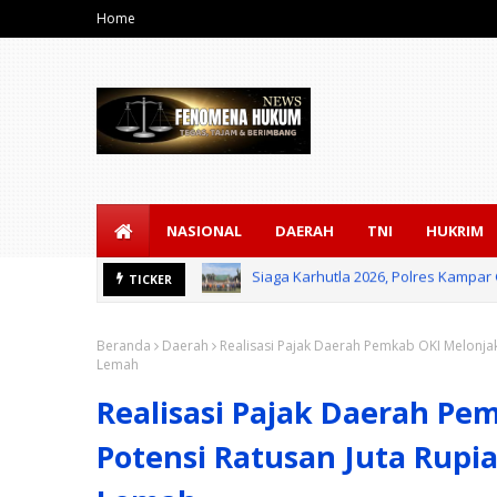
Home
NASIONAL
DAERAH
TNI
HUKRIM
Bongkar Jaringan Narkoba, Polsek 
TICKER
Beranda
Daerah
Realisasi Pajak Daerah Pemkab OKI Melonjak
Lemah
Realisasi Pajak Daerah Pe
Potensi Ratusan Juta Rupia