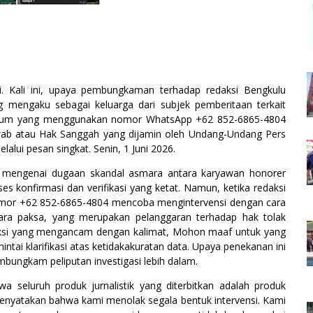
adi. Kali ini, upaya pembungkaman terhadap redaksi Bengkulu
 mengaku sebagai keluarga dari subjek pemberitaan terkait
Oknum yang menggunakan nomor WhatsApp +62 852-6865-4804
ab atau Hak Sanggah yang dijamin oleh Undang-Undang Pers
alui pesan singkat. Senin, 1 Juni 2026.
ws mengenai dugaan skandal asmara antara karyawan honorer
oses konfirmasi dan verifikasi yang ketat. Namun, ketika redaksi
nomor +62 852-6865-4804 mencoba mengintervensi dengan cara
ara paksa, yang merupakan pelanggaran terhadap hak tolak
iksi yang mengancam dengan kalimat, Mohon maaf untuk yang
mintai klarifikasi atas ketidakakuratan data. Upaya penekanan ini
mbungkam peliputan investigasi lebih dalam.
 seluruh produk jurnalistik yang diterbitkan adalah produk
enyatakan bahwa kami menolak segala bentuk intervensi. Kami