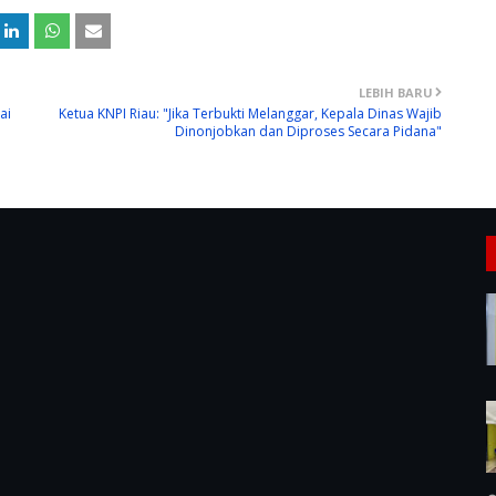
LEBIH BARU
ai
Ketua KNPI Riau: "Jika Terbukti Melanggar, Kepala Dinas Wajib
Dinonjobkan dan Diproses Secara Pidana"