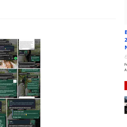
n
​
A