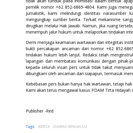
tidak akan tunduk pada intimidasi dalam bentuk apa
pemilik nomor +62 852-6865-4804. Kami juga menega
Jurnalistik, kami melindungi identitas narasumbe
mengungkap sumber berita. Terkait mekanisme sangg
dirugikan melalui Hak Jawab. Namun, jika ruang terse
menempuh jalur hukum untuk melaporkan tindakan inti
Demi menjaga keamanan wartawan dan integritas institu
bukti percakapan ancaman dari nomor +62 852-6865-48
tindakan hukum lebih lanjut. Redaksi telah menginstr
lapangan dan membatasi komunikasi dengan pihak-pi
kepada seluruh insan pers untuk tidak takut menyuara
dibungkam oleh ancaman dari siapapun, termasuk mere
Kebebasan pers bukan hanya hak wartawan, tetapi hak 
Kami akan terus mengawal kasus PDAM Tirta Hidayah ini
Publisher -Red
Tags:
BERITA
DAERAH BENGKULU