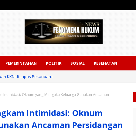
PEMERINTAHAN
POLITIK
SOSIAL
KESEHATAN
akan KKN di Lapas Pekanbaru
gi Kunjungan Menhan RI ke Yonif TP 952/Imam Bulqin, Perkuat Pembang
m Intimidasi: Oknum yang Mengaku Keluarga Gunakan Ancaman
ngkam Intimidasi: Oknum
unakan Ancaman Persidangan