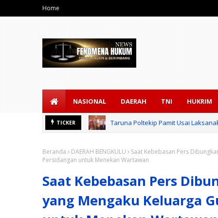
Home
NASIONAL
DAERAH
TNI
HUKRIM
Taruna Poltekip Pamit Usai Laksan
TICKER
Kodam XIX Tuanku Tambusai Dampin
Beranda
DAERAH BENGKULU
Saat Kebebasan Pers Dibungka
Persidangan untuk Menekan Wartawan
Saat Kebebasan Pers Dibu
yang Mengaku Keluarga G