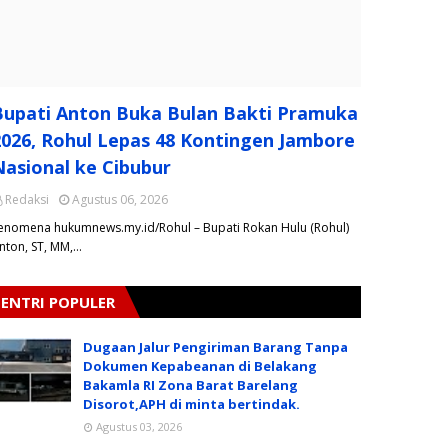
Bupati Anton Buka Bulan Bakti Pramuka
2026, Rohul Lepas 48 Kontingen Jambore
Nasional ke Cibubur
Redaksi
Agustus 06, 2026
Fenomena hukumnews.my.id/Rohul – Bupati Rokan Hulu (Rohul)
nton, ST, MM,…
ENTRI POPULER
Dugaan Jalur Pengiriman Barang Tanpa
Dokumen Kepabeanan di Belakang
Bakamla RI Zona Barat Barelang
Disorot,APH di minta bertindak.
Agustus 03, 2026