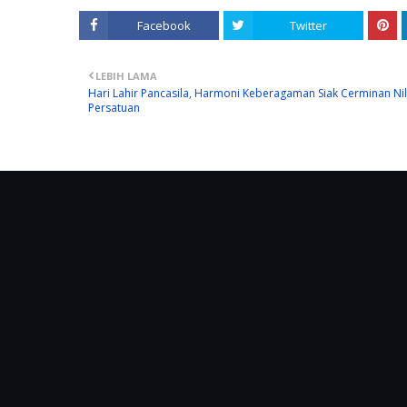
Facebook
Twitter
LEBIH LAMA
Hari Lahir Pancasila, Harmoni Keberagaman Siak Cerminan Nil
Persatuan