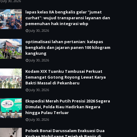
July 30, 2026
lapas kelas IIA bengkalis gelar "jumat
curhat": wujud transparansi layanan dan
pemenuhan hak integrasi wbp
July 30, 2026
optimalisasi lahan pertanian: kalapas
bengkalis dan jajaran panen 100 kilogram
kangkung
July 30, 2026
Kodam XIX Tuanku Tambusai Perkuat
Semangat Gotong Royong Lewat Karya
Bakti Massal di Pekanbaru
July 30, 2026
Ekspedisi Merah Putih Presisi 2026 Segera
Dimulai, Polda Riau Hadirkan Negara
hingga Pulau Terluar
July 30, 2026
Polsek Bonai Darussalam Evakuasi Dua
Korban Mobil yang Terjebak Banjir di