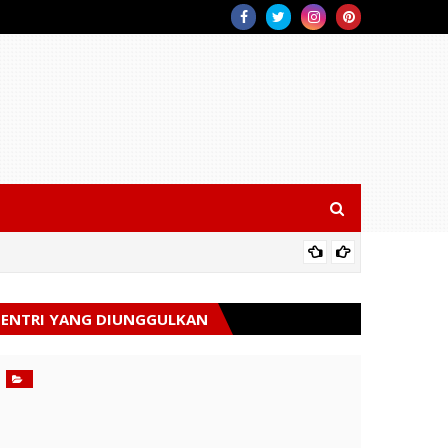
Kodam X
unan Satuan
ENTRI YANG DIUNGGULKAN