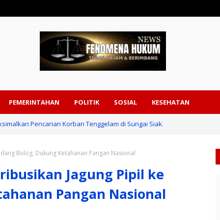
PEMERINTAHAN
POLITIK
SOSIAL
KESEHATAN
ksimalkan Pencarian Korban Tenggelam di Sungai Siak.
 Gudang Bulog, Dukung Ketahanan Pangan Nasional
ribusikan Jagung Pipil ke
tahanan Pangan Nasional