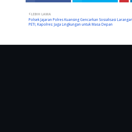
LEBIH LAMA
Polsek Jajaran Polres Kuansing Gencarkan Sosialisasi Laranga
PETI, Kapolres: Jaga Lingkungan untuk Masa Depan