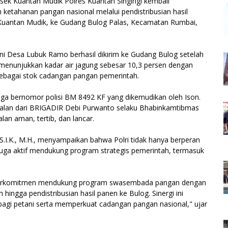
 Kuantan Mudik Polres Kuantan Singingi kembali
tahanan pangan nasional melalui pendistribusian hasil
Kuantan Mudik, ke Gudang Bulog Palas, Kecamatan Rumbai,
ani Desa Lubuk Ramo berhasil dikirim ke Gudang Bulog setelah
 menunjukkan kadar air jagung sebesar 10,3 persen dengan
sebagai stok cadangan pangan pemerintah.
aga bernomor polisi BM 8492 KF yang dikemudikan oleh Ison.
alan dari BRIGADIR Debi Purwanto selaku Bhabinkamtibmas
lan aman, tertib, dan lancar.
S.I.K., M.H., menyampaikan bahwa Polri tidak hanya berperan
uga aktif mendukung program strategis pemerintah, termasuk
rus berkomitmen mendukung program swasembada pangan dengan
ingga pendistribusian hasil panen ke Bulog. Sinergi ini
gi petani serta memperkuat cadangan pangan nasional," ujar