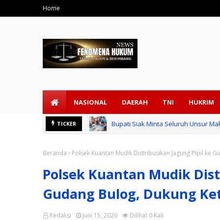
Home
NASIONAL
DAERAH
TNI
HUKRIM
Bupati Siak Minta Seluruh Unsur Ma
TICKER
Beranda
Polsek Kuantan Mudik Distribusikan Jagung Pipil ke
Polsek Kuantan Mudik Dist
Gudang Bulog, Dukung Ke
Redaksi
Juni 15, 2026
Dilihat
0
Kali