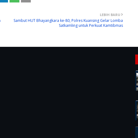
LEBIH BARU
n
Sambut HUT Bhayangkara ke-80, Polres Kuansing Gelar Lomba
Satkamling untuk Perkuat Kamtibmas