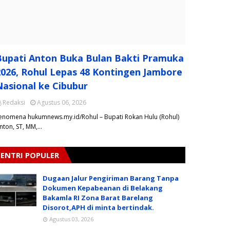
Bupati Anton Buka Bulan Bakti Pramuka
2026, Rohul Lepas 48 Kontingen Jambore
Nasional ke Cibubur
Redaksi
Agustus 06, 2026
Fenomena hukumnews.my.id/Rohul – Bupati Rokan Hulu (Rohul)
nton, ST, MM,…
ENTRI POPULER
Dugaan Jalur Pengiriman Barang Tanpa
Dokumen Kepabeanan di Belakang
Bakamla RI Zona Barat Barelang
Disorot,APH di minta bertindak.
Agustus 03, 2026