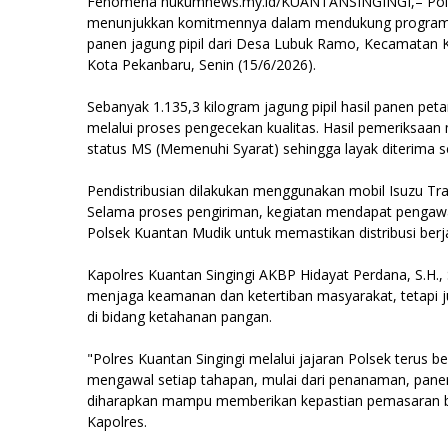
Fenomena hukumnews.my.id/KUANTANSINGINGI,– Polsek
menunjukkan komitmennya dalam mendukung program ke
panen jagung pipil dari Desa Lubuk Ramo, Kecamatan 
Kota Pekanbaru, Senin (15/6/2026).
Sebanyak 1.135,3 kilogram jagung pipil hasil panen pet
melalui proses pengecekan kualitas. Hasil pemeriksaan
status MS (Memenuhi Syarat) sehingga layak diterima 
Pendistribusian dilakukan menggunakan mobil Isuzu Tr
Selama proses pengiriman, kegiatan mendapat pengaw
Polsek Kuantan Mudik untuk memastikan distribusi berja
Kapolres Kuantan Singingi AKBP Hidayat Perdana, S.H., 
menjaga keamanan dan ketertiban masyarakat, tetapi j
di bidang ketahanan pangan.
"Polres Kuantan Singingi melalui jajaran Polsek te
mengawal setiap tahapan, mulai dari penanaman, panen h
diharapkan mampu memberikan kepastian pemasaran ba
Kapolres.