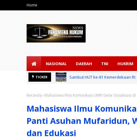
Home
NASIONAL
DAERAH
TNI
HUKRIM
Sambut HUT ke-81 Kemerdekaan RI: 
TICKER
Beranda
Mahasiswa Ilmu Komunikasi UMRI Gelar Sosialisasi di
Mahasiswa Ilmu Komunikasi
Panti Asuhan Mufaridun, 
dan Edukasi