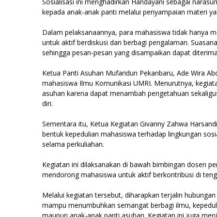
Sosialisasi ini menghadirkan Handayani sebagai naras
kepada anak-anak panti melalui penyampaian materi yang
Dalam pelaksanaannya, para mahasiswa tidak hanya men
untuk aktif berdiskusi dan berbagi pengalaman. Suasan
sehingga pesan-pesan yang disampaikan dapat diterima
Ketua Panti Asuhan Mufaridun Pekanbaru, Ade Wira Abdu
mahasiswa Ilmu Komunikasi UMRI. Menurutnya, kegiatan
asuhan karena dapat menambah pengetahuan sekaligu
diri.
Sementara itu, Ketua Kegiatan Givanny Zahwa Harsand
bentuk kepedulian mahasiswa terhadap lingkungan sosia
selama perkuliahan.
Kegiatan ini dilaksanakan di bawah bimbingan dosen pe
mendorong mahasiswa untuk aktif berkontribusi di tenga
Melalui kegiatan tersebut, diharapkan terjalin hubunga
mampu menumbuhkan semangat berbagi ilmu, kepedulian 
maupun anak-anak panti asuhan. Kegiatan ini juga men