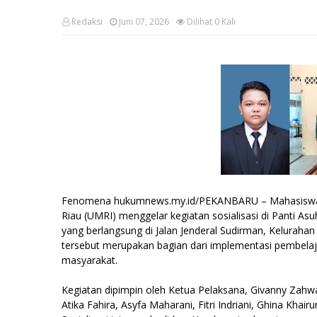
Redaksi
Juni 07, 2026
Dilihat
0
Kali
Fenomena hukumnews.my.id/PEKANBARU – Mahasiswa P
Riau (UMRI) menggelar kegiatan sosialisasi di Panti A
yang berlangsung di Jalan Jenderal Sudirman, Kelurah
tersebut merupakan bagian dari implementasi pembela
masyarakat.
Kegiatan dipimpin oleh Ketua Pelaksana, Givanny Zahw
Atika Fahira, Asyfa Maharani, Fitri Indriani, Ghina Khair