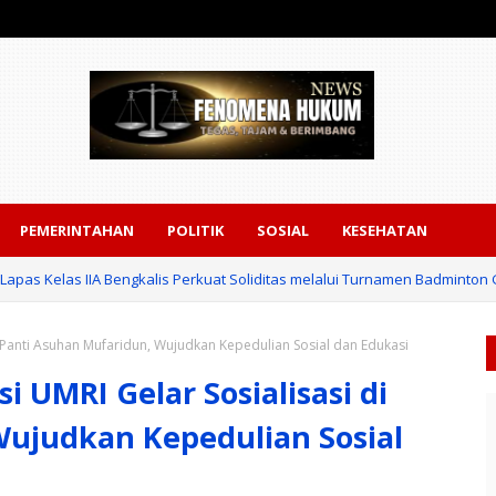
PEMERINTAHAN
POLITIK
SOSIAL
KESEHATAN
Lapas Kelas IIA Bengkalis Perkuat Soliditas melalui Turnamen Badmint
 Panti Asuhan Mufaridun, Wujudkan Kepedulian Sosial dan Edukasi
 UMRI Gelar Sosialisasi di
Wujudkan Kepedulian Sosial