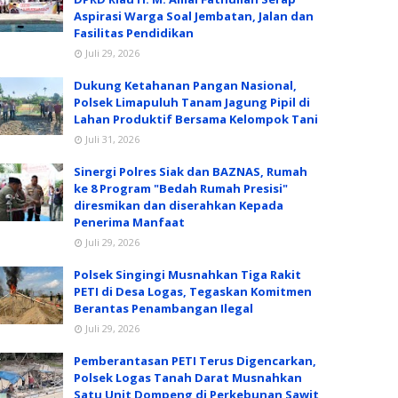
Aspirasi Warga Soal Jembatan, Jalan dan
Fasilitas Pendidikan
Juli 29, 2026
Dukung Ketahanan Pangan Nasional,
Polsek Limapuluh Tanam Jagung Pipil di
Lahan Produktif Bersama Kelompok Tani
Juli 31, 2026
Sinergi Polres Siak dan BAZNAS, Rumah
ke 8 Program "Bedah Rumah Presisi"
diresmikan dan diserahkan Kepada
Penerima Manfaat
Juli 29, 2026
Polsek Singingi Musnahkan Tiga Rakit
PETI di Desa Logas, Tegaskan Komitmen
Berantas Penambangan Ilegal
Juli 29, 2026
Pemberantasan PETI Terus Digencarkan,
Polsek Logas Tanah Darat Musnahkan
Satu Unit Dompeng di Perkebunan Sawit