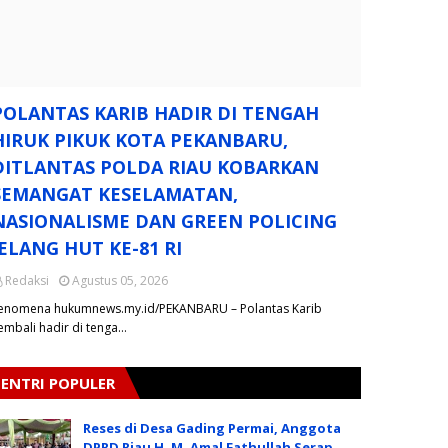
POLANTAS KARIB HADIR DI TENGAH
HIRUK PIKUK KOTA PEKANBARU,
DITLANTAS POLDA RIAU KOBARKAN
SEMANGAT KESELAMATAN,
NASIONALISME DAN GREEN POLICING
JELANG HUT KE-81 RI
Redaksi
Agustus 05, 2026
enomena hukumnews.my.id/PEKANBARU – Polantas Karib
embali hadir di tenga…
ENTRI POPULER
Reses di Desa Gading Permai, Anggota
DPRD Riau H. M. Amal Fathullah Serap