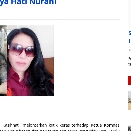
ya Hati Nurani
F
t
sihhati, melontarkan kritik keras terhadap Ketua Komnas