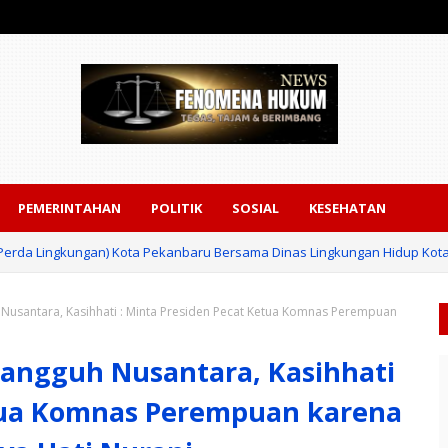
PEMERINTAHAN
POLITIK
SOSIAL
KESEHATAN
 (Perda Lingkungan) Kota Pekanbaru Bersama Dinas Lingkungan Hidup Kot
santara, Kasihhati : Minta Presiden Pecat Ketua Komnas Perempuan
ngguh Nusantara, Kasihhati
etua Komnas Perempuan karena