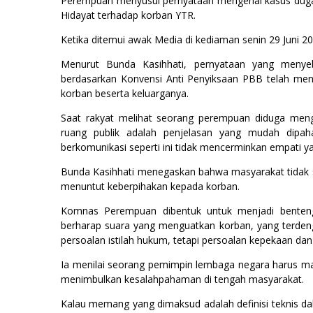
Perempuan menyusul pernyataan mengenai kasus dugaa
Hidayat terhadap korban YTR.
Ketika ditemui awak Media di kediaman senin 29 Juni 2
Menurut Bunda Kasihhati, pernyataan yang menyeb
berdasarkan Konvensi Anti Penyiksaan PBB telah meni
korban beserta keluarganya.
Saat rakyat melihat seorang perempuan diduga menga
ruang publik adalah penjelasan yang mudah dipah
berkomunikasi seperti ini tidak mencerminkan empati y
Bunda Kasihhati menegaskan bahwa masyarakat tidak 
menuntut keberpihakan kepada korban.
Komnas Perempuan dibentuk untuk menjadi benteng
berharap suara yang menguatkan korban, yang terdeng
persoalan istilah hukum, tetapi persoalan kepekaan da
Ia menilai seorang pemimpin lembaga negara harus m
menimbulkan kesalahpahaman di tengah masyarakat.
Kalau memang yang dimaksud adalah definisi teknis da