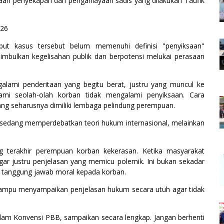
n penyekapan dan penganiayaan sadis yang dilakukan Taufik
026
ut kasus tersebut belum memenuhi definisi "penyiksaan"
mbulkan kegelisahan publik dan berpotensi melukai perasaan
lami penderitaan yang begitu berat, justru yang muncul ke
ami seolah-olah korban tidak mengalami penyiksaan. Cara
ang seharusnya dimiliki lembaga pelindung perempuan.
sedang memperdebatkan teori hukum internasional, melainkan
 terakhir perempuan korban kekerasan. Ketika masyarakat
ar justru penjelasan yang memicu polemik. Ini bukan sekadar
n tanggung jawab moral kepada korban.
ampu menyampaikan penjelasan hukum secara utuh agar tidak
lam Konvensi PBB, sampaikan secara lengkap. Jangan berhenti