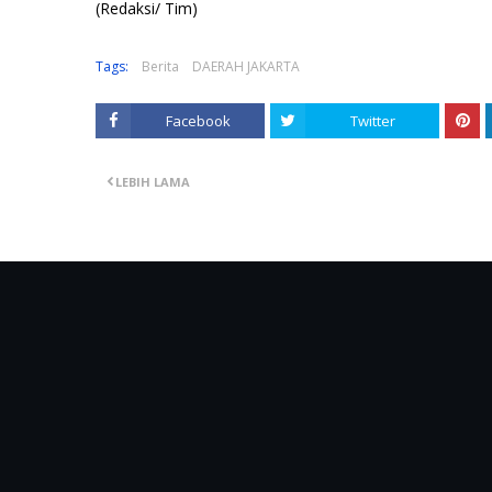
(Redaksi/ Tim)
Tags:
Berita
DAERAH JAKARTA
Facebook
Twitter
LEBIH LAMA