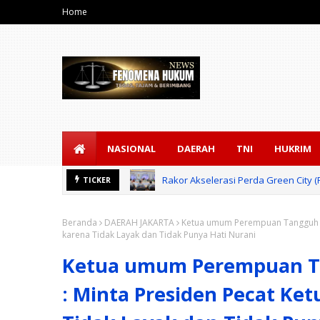
Home
NASIONAL
DAERAH
TNI
HUKRIM
Rakor Akselerasi Perda Green City
TICKER
Beranda
DAERAH JAKARTA
Ketua umum Perempuan Tangguh Nu
karena Tidak Layak dan Tidak Punya Hati Nurani
Ketua umum Perempuan Ta
: Minta Presiden Pecat K