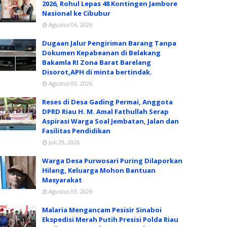
2026, Rohul Lepas 48 Kontingen Jambore
Nasional ke Cibubur
Agustus 06, 2026
Dugaan Jalur Pengiriman Barang Tanpa
Dokumen Kepabeanan di Belakang
Bakamla RI Zona Barat Barelang
Disorot,APH di minta bertindak.
Agustus 03, 2026
Reses di Desa Gading Permai, Anggota
DPRD Riau H. M. Amal Fathullah Serap
Aspirasi Warga Soal Jembatan, Jalan dan
Fasilitas Pendidikan
Juli 29, 2026
Warga Desa Purwosari Puring Dilaporkan
Hilang, Keluarga Mohon Bantuan
Masyarakat
Agustus 03, 2026
Malaria Mengancam Pesisir Sinaboi
Ekspedisi Merah Putih Presisi Polda Riau