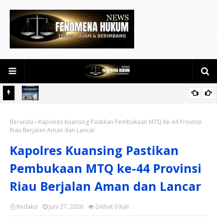
alis
Sidang TPP Lapas Kelas IIA Bengkalis Bahas Usulan Hak Integrasi
ampuran
Beranda
36 Warga Binaan Secara Objektif dan Akuntabel
Kapolres Kuansing Pastikan Pembukaan MTQ ke-44 Provinsi
Riau Berjalan Aman dan Lancar
Kapolres Kuansing Pastikan
Pembukaan MTQ ke-44 Provinsi
Riau Berjalan Aman dan Lancar
Redaksi
Juni 27, 2026
Dilihat
0
Kali