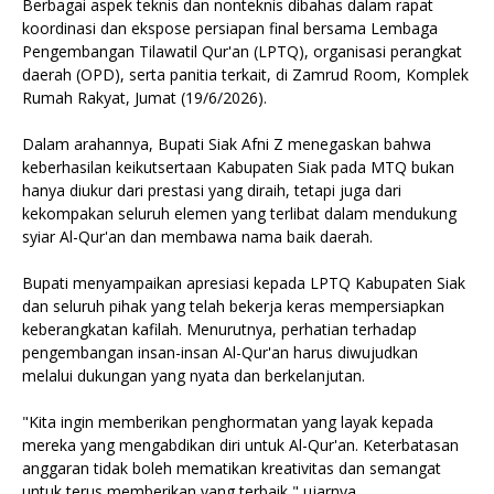
Berbagai aspek teknis dan nonteknis dibahas dalam rapat
koordinasi dan ekspose persiapan final bersama Lembaga
Pengembangan Tilawatil Qur'an (LPTQ), organisasi perangkat
daerah (OPD), serta panitia terkait, di Zamrud Room, Komplek
Rumah Rakyat, Jumat (19/6/2026).
Dalam arahannya, Bupati Siak Afni Z menegaskan bahwa
keberhasilan keikutsertaan Kabupaten Siak pada MTQ bukan
hanya diukur dari prestasi yang diraih, tetapi juga dari
kekompakan seluruh elemen yang terlibat dalam mendukung
syiar Al-Qur'an dan membawa nama baik daerah.
Bupati menyampaikan apresiasi kepada LPTQ Kabupaten Siak
dan seluruh pihak yang telah bekerja keras mempersiapkan
keberangkatan kafilah. Menurutnya, perhatian terhadap
pengembangan insan-insan Al-Qur'an harus diwujudkan
melalui dukungan yang nyata dan berkelanjutan.
"Kita ingin memberikan penghormatan yang layak kepada
mereka yang mengabdikan diri untuk Al-Qur'an. Keterbatasan
anggaran tidak boleh mematikan kreativitas dan semangat
untuk terus memberikan yang terbaik," ujarnya.