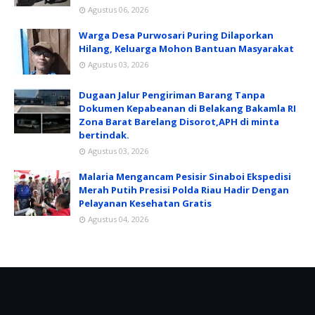
Agustus 06, 2026
Warga Desa Purwosari Puring Dilaporkan
Hilang, Keluarga Mohon Bantuan Masyarakat
Agustus 03, 2026
Dugaan Jalur Pengiriman Barang Tanpa
Dokumen Kepabeanan di Belakang Bakamla RI
Zona Barat Barelang Disorot,APH di minta
bertindak.
Agustus 03, 2026
Malaria Mengancam Pesisir Sinaboi Ekspedisi
Merah Putih Presisi Polda Riau Hadir Dengan
Pelayanan Kesehatan Gratis
Agustus 04, 2026