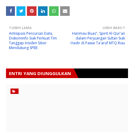
LEBIH LAMA
LEBIH BARU
Antisipasi Pencurian Data,
Harimau Buas", Spirit Al-Qur'an
Diskominfo Siak Perkuat Tim
dalam Perjuangan Sultan Siak
Tanggap Insiden Siber
Hadir di Pawai Ta'aruf MTQ Riau
Mendukung SPBE
ENTRI YANG DIUNGGULKAN