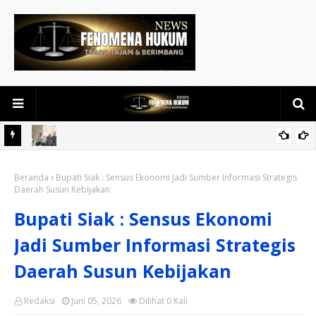
awat
Keakraban Terlihat di Kediaman Daeng Johan dan Desi Novita
Beranda
Saat Puluhan Awak Media Hadir Dalam Rangka Acara Rutin Grup
Bupati Siak : Sensus Ekonomi Jadi Sumber Informasi Strategis
Daerah Susun Kebijakan
Info Lalu Lintas sekaligus Doa Syukuran Menempati Rumah.
Bupati Siak : Sensus Ekonomi
Jadi Sumber Informasi Strategis
Daerah Susun Kebijakan
Redaksi
Juni 05, 2026
Dilihat
0
Kali