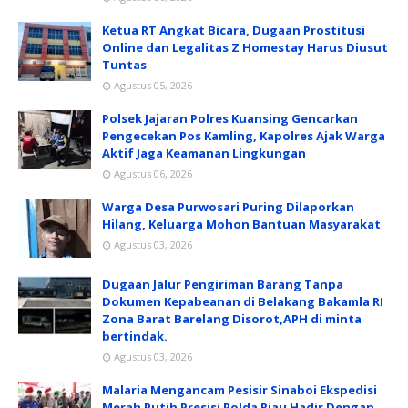
Ketua RT Angkat Bicara, Dugaan Prostitusi
Online dan Legalitas Z Homestay Harus Diusut
Tuntas
Agustus 05, 2026
Polsek Jajaran Polres Kuansing Gencarkan
Pengecekan Pos Kamling, Kapolres Ajak Warga
Aktif Jaga Keamanan Lingkungan
Agustus 06, 2026
Warga Desa Purwosari Puring Dilaporkan
Hilang, Keluarga Mohon Bantuan Masyarakat
Agustus 03, 2026
Dugaan Jalur Pengiriman Barang Tanpa
Dokumen Kepabeanan di Belakang Bakamla RI
Zona Barat Barelang Disorot,APH di minta
bertindak.
Agustus 03, 2026
Malaria Mengancam Pesisir Sinaboi Ekspedisi
Merah Putih Presisi Polda Riau Hadir Dengan