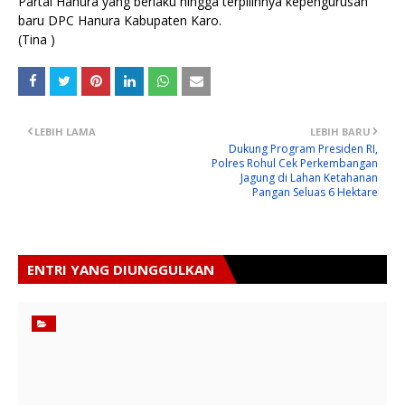
Partai Hanura yang berlaku hingga terpilihnya kepengurusan
baru DPC Hanura Kabupaten Karo.
(Tina )
LEBIH LAMA
LEBIH BARU
Dukung Program Presiden RI,
Polres Rohul Cek Perkembangan
Jagung di Lahan Ketahanan
Pangan Seluas 6 Hektare
ENTRI YANG DIUNGGULKAN