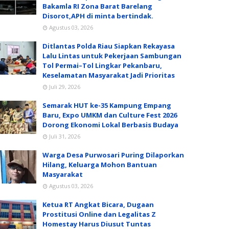
Bakamla RI Zona Barat Barelang
Disorot,APH di minta bertindak.
Agustus 03, 2026
Ditlantas Polda Riau Siapkan Rekayasa
Lalu Lintas untuk Pekerjaan Sambungan
Tol Permai–Tol Lingkar Pekanbaru,
Keselamatan Masyarakat Jadi Prioritas
Juli 29, 2026
Semarak HUT ke-35 Kampung Empang
Baru, Expo UMKM dan Culture Fest 2026
Dorong Ekonomi Lokal Berbasis Budaya
Juli 31, 2026
Warga Desa Purwosari Puring Dilaporkan
Hilang, Keluarga Mohon Bantuan
Masyarakat
Agustus 03, 2026
Ketua RT Angkat Bicara, Dugaan
Prostitusi Online dan Legalitas Z
Homestay Harus Diusut Tuntas