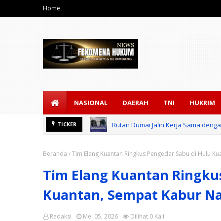
Home
NASIONAL
DAERAH
TNI
HUKRIM
Rutan Dumai Jalin Kerja Sama den
TICKER
Beranda
Tim Elang Kuantan Ringkus Pengedar Sabu di Hulu K
Tim Elang Kuantan Ringku
Kuantan, Sempat Kabur N
Redaksi
Mei 05, 2026
Dilihat
0
Kali