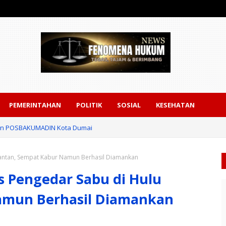
PEMERINTAHAN
POLITIK
SOSIAL
KESEHATAN
gan POSBAKUMADIN Kota Dumai
uantan, Sempat Kabur Namun Berhasil Diamankan
s Pengedar Sabu di Hulu
amun Berhasil Diamankan