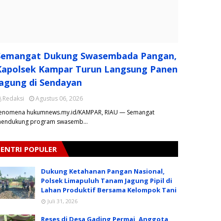
Semangat Dukung Swasembada Pangan,
Kapolsek Kampar Turun Langsung Panen
Jagung di Sendayan
Redaksi
Agustus 06, 2026
enomena hukumnews.my.id/KAMPAR, RIAU — Semangat
endukung program swasemb…
ENTRI POPULER
Dukung Ketahanan Pangan Nasional,
Polsek Limapuluh Tanam Jagung Pipil di
Lahan Produktif Bersama Kelompok Tani
Juli 31, 2026
Reses di Desa Gading Permai, Anggota