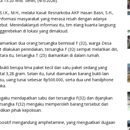
 15.20 WIB. Senin, (4/5/2026).
.I.K., M.H., melalui Kasat Resnarkoba AKP Hasan Basri, S.H.,
i informasi masyarakat yang merasa resah dengan adanya
ebut. Menindaklanjuti informasi itu, tim elang kuanta langsung
ggerebekan di lokasi yang dimaksud.
mankan dua orang tersangka berinisial F (32), warga Desa
t dilakukan penindakan, tersangka F (32) sempat melarikan diri,
tara itu, tersangka T (25) diamankan di dalam rumah.
ukti berupa lima paket kecil dan satu paket sedang yang
tal 3,28 gram. Selain itu, turut diamankan barang bukti lain
 tisu, uang tunai sebesar Rp500.000, serta dua unit handphone
ika.
engaku mendapatkan sabu dari tersangka F(32) dan dijanjikan
tersangka F(32) mengaku memperoleh barang tersebut dari
dikan pihak kepolisian.
an positif mengandung amphetamine, yang menguatkan dugaan