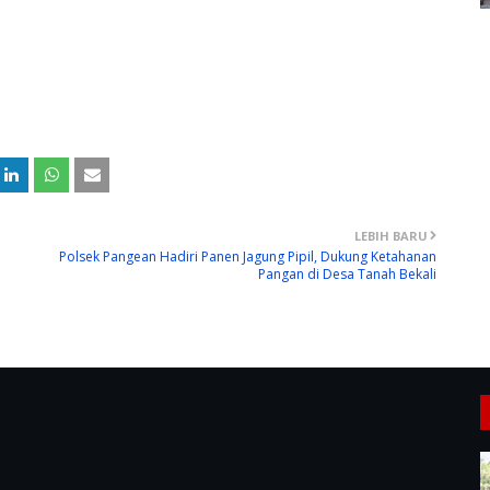
LEBIH BARU
Polsek Pangean Hadiri Panen Jagung Pipil, Dukung Ketahanan
Pangan di Desa Tanah Bekali