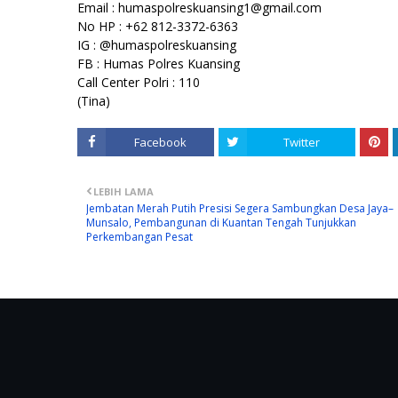
Email : humaspolreskuansing1@gmail.com
No HP : +62 812-3372-6363
IG : @humaspolreskuansing
FB : Humas Polres Kuansing
Call Center Polri : 110
(Tina)
Facebook
Twitter
LEBIH LAMA
Jembatan Merah Putih Presisi Segera Sambungkan Desa Jaya–
Munsalo, Pembangunan di Kuantan Tengah Tunjukkan
Perkembangan Pesat