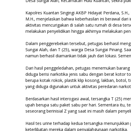
Desa Sungai Alah, Kecamatan Hulu Kuantan, sekira pukul
Kapolres Kuantan Singingi AKBP Hidayat Perdana, S.H., S
M.H., menjelaskan bahwa keberhasilan ini berawal dar
aktivitas mencurigakan di salah satu rumah di desa ters
melakukan penyelidikan hingga akhirnya melakukan pen
Dalam penggerebekan tersebut, petugas berhasil menga
Sungai Alah, dan T (25), warga Desa Sungai Pinang. Saa
namun berhasil diamankan tidak jauh dari lokasi. Semen
Dari hasil penggeledahan, petugas menemukan barang b
diduga berisi narkotika jenis sabu dengan berat kotor to
berupa kotak rokok, plastik klip kosong, lakban, botol,
yang diduga digunakan untuk aktivitas peredaran narkot
Berdasarkan hasil interogasi awal, tersangka T (25) m
upah berupa satu paket sabu per hari. Sementara itu, 
seseorang berinisial Z yang saat ini masih dalam penyeli
Hasil tes urine terhadap kedua tersangka menunjukk
keterlibatan mereka dalam penyalahgunaan narkotika.