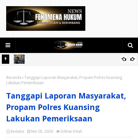
kanbaru
Kodam XIX Tuanku Tambusai Dampingi Kunjungan Menhan RI ke
Beranda
Yonif TP 952/Imam Bulqin, Perkuat Pembangunan Satuan
Tanggapi Laporan Masyarakat, Propam Polres Kuansing
Lakukan Pemeriksaan
Tanggapi Laporan Masyarakat,
Propam Polres Kuansing
Lakukan Pemeriksaan
Redaksi
Mei 05, 2026
Dilihat
0
Kali