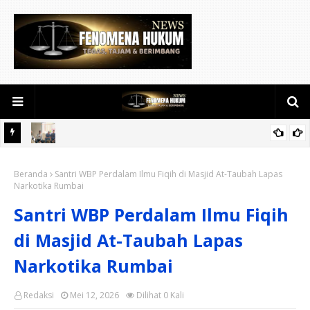
awat
Keakraban Terlihat di Kediaman Daeng Johan dan Desi Novita
Beranda
Saat Puluhan Awak Media Hadir Dalam Rangka Acara Rutin Grup
Santri WBP Perdalam Ilmu Fiqih di Masjid At-Taubah Lapas
Narkotika Rumbai
Info Lalu Lintas sekaligus Doa Syukuran Menempati Rumah.
Santri WBP Perdalam Ilmu Fiqih
di Masjid At-Taubah Lapas
Narkotika Rumbai
Redaksi
Mei 12, 2026
Dilihat
0
Kali