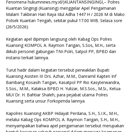
Fenomena hukumnews.my.id/)KUANTANSINGINGI,– Polres
Kuantan Singingi (Kuansing) menggelar Apel Pengamanan
Malam Takbiran Hari Raya Idul Adha 1447 H / 2026 M di Mako
Polsek Kuantan Tengah, sekitar pukul 17.00 WIB. Selasa sore
(26/5/2026).
Kegiatan apel dipimpin langsung oleh Kabag Ops Polres
Kuansing KOMPOL A. Raymon Tarigan, S.Sos, M.H., serta
diikuti personel gabungan TNI-Polri, Satpol PP, BPBD dan
instansi terkait lainnya.
Turut hadir dalam kegiatan tersebut perwakilan Bupati
Kuansing Asisten III Drs. Azhar, M.M., Danramil Kapten Inf
Bambang Kosasih Tarigan, Kasatpol PP Rio Kasyterwandra,
S.Sos., M.M., Kalaksa BPBD H. Yulizar, M.S.Sos., M.Si., Ketua
MUI Dr. H. Bahtiar Shaleh, para pejabat utama Polres
Kuansing serta unsur Forkopimda lainnya.
Kapolres Kuansing AKBP Hidayat Perdana, S.H., S.I.K., M.H.,
melalui Kabag Ops KOMPOL A. Raymon Tarigan, S.H., M.H.,
menyampaikan bahwa apel pengamanan tersebut merupakan
bentuk kesiapan seluruh personel dalam menjaga keamanan