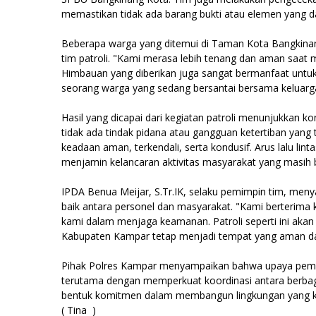
memastikan tidak ada barang bukti atau elemen yang 
Beberapa warga yang ditemui di Taman Kota Bangkinan
tim patroli. "Kami merasa lebih tenang dan aman saat me
Himbauan yang diberikan juga sangat bermanfaat untuk m
seorang warga yang sedang bersantai bersama keluarg
Hasil yang dicapai dari kegiatan patroli menunjukkan ko
tidak ada tindak pidana atau gangguan ketertiban yang t
keadaan aman, terkendali, serta kondusif. Arus lalu lint
menjamin kelancaran aktivitas masyarakat yang masih 
IPDA Benua Meijar, S.Tr.IK, selaku pemimpin tim, menya
baik antara personel dan masyarakat. "Kami berterima
kami dalam menjaga keamanan. Patroli seperti ini aka
Kabupaten Kampar tetap menjadi tempat yang aman da
Pihak Polres Kampar menyampaikan bahwa upaya pemeli
terutama dengan memperkuat koordinasi antara berbaga
bentuk komitmen dalam membangun lingkungan yang k
( Tina )