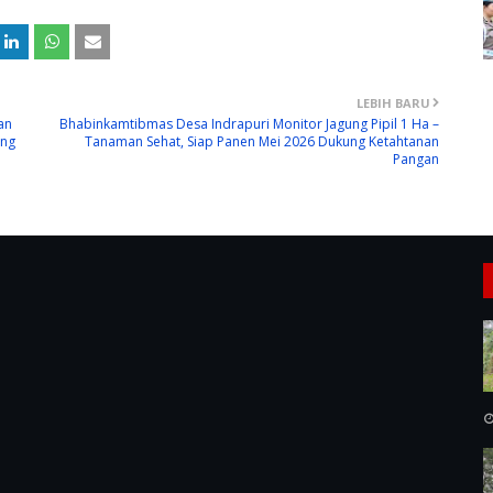
LEBIH BARU
an
Bhabinkamtibmas Desa Indrapuri Monitor Jagung Pipil 1 Ha –
ing
Tanaman Sehat, Siap Panen Mei 2026 Dukung Ketahtanan
Pangan