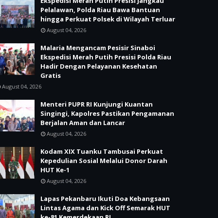
Ekspedisi Merah Putih Presisi Jangkau
Pelalawan, Polda Riau Bawa Bantuan
hingga Perkuat Polsek di Wilayah Terluar
August 04, 2026
Malaria Mengancam Pesisir Sinaboi
Ekspedisi Merah Putih Presisi Polda Riau
Hadir Dengan Pelayanan Kesehatan
Gratis
August 04, 2026
Menteri PUPR RI Kunjungi Kuantan
Singingi, Kapolres Pastikan Pengamanan
Berjalan Aman dan Lancar
August 04, 2026
Kodam XIX Tuanku Tambusai Perkuat
Kepedulian Sosial Melalui Donor Darah
HUT Ke-1
August 04, 2026
Lapas Pekanbaru Ikuti Doa Kebangsaan
Lintas Agama dan Kick Off Semarak HUT
ke-81 Kemerdekaan RI