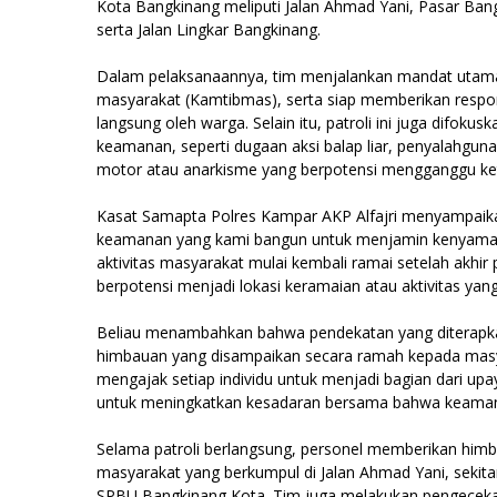
Kota Bangkinang meliputi Jalan Ahmad Yani, Pasar Ba
serta Jalan Lingkar Bangkinang.
Dalam pelaksanaannya, tim menjalankan mandat utama
masyarakat (Kamtibmas), serta siap memberikan respo
langsung oleh warga. Selain itu, patroli ini juga difok
keamanan, seperti dugaan aksi balap liar, penyalahguna
motor atau anarkisme yang berpotensi mengganggu ke
Kasat Samapta Polres Kampar AKP Alfajri menyampaikan
keamanan yang kami bangun untuk menjamin kenyaman
aktivitas masyarakat mulai kembali ramai setelah akhir
berpotensi menjadi lokasi keramaian atau aktivitas yang
Beliau menambahkan bahwa pendekatan yang diterapkan b
himbauan yang disampaikan secara ramah kepada masya
mengajak setiap individu untuk menjadi bagian dari up
untuk meningkatkan kesadaran bersama bahwa keamana
Selama patroli berlangsung, personel memberikan him
masyarakat yang berkumpul di Jalan Ahmad Yani, sekita
SPBU Bangkinang Kota. Tim juga melakukan pengecekan