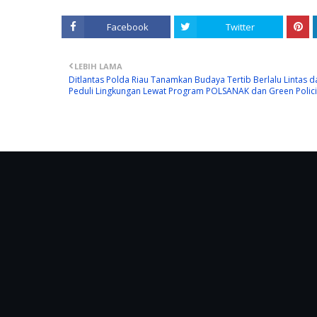
Facebook
Twitter
LEBIH LAMA
Ditlantas Polda Riau Tanamkan Budaya Tertib Berlalu Lintas d
Peduli Lingkungan Lewat Program POLSANAK dan Green Polic