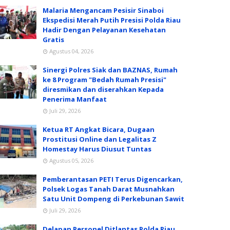
Malaria Mengancam Pesisir Sinaboi
Ekspedisi Merah Putih Presisi Polda Riau
Hadir Dengan Pelayanan Kesehatan
Gratis
Agustus 04, 2026
Sinergi Polres Siak dan BAZNAS, Rumah
ke 8 Program "Bedah Rumah Presisi"
diresmikan dan diserahkan Kepada
Penerima Manfaat
Juli 29, 2026
Ketua RT Angkat Bicara, Dugaan
Prostitusi Online dan Legalitas Z
Homestay Harus Diusut Tuntas
Agustus 05, 2026
Pemberantasan PETI Terus Digencarkan,
Polsek Logas Tanah Darat Musnahkan
Satu Unit Dompeng di Perkebunan Sawit
Juli 29, 2026
Delapan Personel Ditlantas Polda Riau