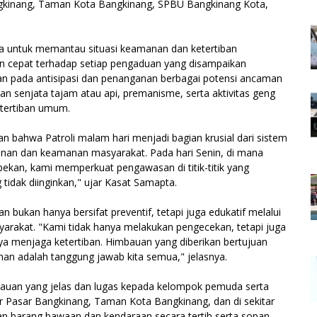
ngkinang, Taman Kota Bangkinang, SPBU Bangkinang Kota,
 untuk memantau situasi keamanan dan ketertiban
n cepat terhadap setiap pengaduan yang disampaikan
uskan pada antisipasi dan penanganan berbagai potensi ancaman
an senjata tajam atau api, premanisme, serta aktivitas geng
tertiban umum.
 bahwa Patroli malam hari menjadi bagian krusial dari sistem
an dan keamanan masyarakat. Pada hari Senin, di mana
 pekan, kami memperkuat pengawasan di titik-titik yang
 tidak diinginkan," ujar Kasat Samapta.
ukan hanya bersifat preventif, tetapi juga edukatif melalui
rakat. "Kami tidak hanya melakukan pengecekan, tetapi juga
aya menjaga ketertiban. Himbauan yang diberikan bertujuan
n adalah tanggung jawab kita semua," jelasnya.
bauan yang jelas dan lugas kepada kelompok pemuda serta
r Pasar Bangkinang, Taman Kota Bangkinang, dan di sekitar
 barang bawaan dan kendaraan secara tertib serta sopan,