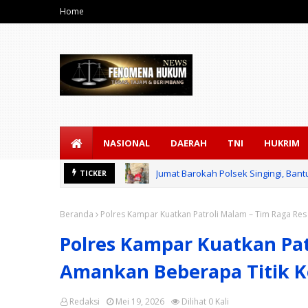
Home
NASIONAL
DAERAH
TNI
HUKRIM
Jumat Barokah Polsek Singingi, Ba
TICKER
Polres Kampar Serahkan Jembatan M
Beranda
Polres Kampar Kuatkan Patroli Malam – Tim Raga Re
Polres Kampar Kuatkan Pat
Amankan Beberapa Titik 
Redaksi
Mei 19, 2026
Dilihat
0
Kali