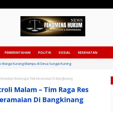
PEMERINTAHAN
POLITIK
SOSIAL
KESEHATAN
ntu Warga Kurang Mampu di Desa Sungai Kuning
erah Putih Presisi Hasil Renovasi ke Warga Pulau Jambu Kuok
s Amankan Beberapa Titik Keramaian Di Bangkinang
roli Malam – Tim Raga Res
Keramaian Di Bangkinang