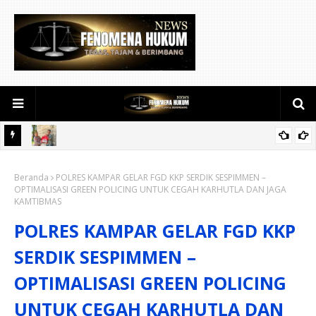
Jumat Barokah Polsek Singingi, Bantu Warga Kurang Mampu di
Beranda
Desa Sungai Kuning
POLRES KAMPAR GELAR FGD KKP SERDIK SESPIMMEN –
OPTIMALISASI GREEN POLICING UNTUK CEGAH KARHUTLA DAN JAGA
KAMTIBMAS
POLRES KAMPAR GELAR FGD KKP
SERDIK SESPIMMEN –
OPTIMALISASI GREEN POLICING
UNTUK CEGAH KARHUTLA DAN