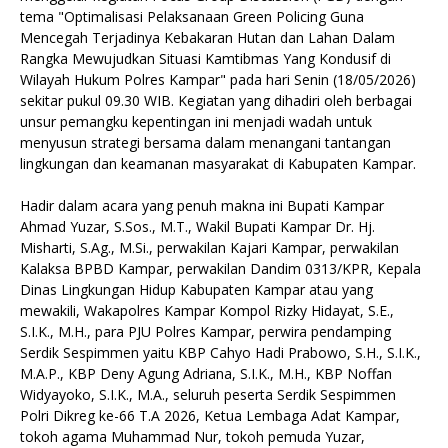
tema "Optimalisasi Pelaksanaan Green Policing Guna
Mencegah Terjadinya Kebakaran Hutan dan Lahan Dalam
Rangka Mewujudkan Situasi Kamtibmas Yang Kondusif di
Wilayah Hukum Polres Kampar" pada hari Senin (18/05/2026)
sekitar pukul 09.30 WIB. Kegiatan yang dihadiri oleh berbagai
unsur pemangku kepentingan ini menjadi wadah untuk
menyusun strategi bersama dalam menangani tantangan
lingkungan dan keamanan masyarakat di Kabupaten Kampar.
Hadir dalam acara yang penuh makna ini Bupati Kampar
Ahmad Yuzar, S.Sos., M.T., Wakil Bupati Kampar Dr. Hj.
Misharti, S.Ag., M.Si., perwakilan Kajari Kampar, perwakilan
Kalaksa BPBD Kampar, perwakilan Dandim 0313/KPR, Kepala
Dinas Lingkungan Hidup Kabupaten Kampar atau yang
mewakili, Wakapolres Kampar Kompol Rizky Hidayat, S.E.,
S.I.K., M.H., para PJU Polres Kampar, perwira pendamping
Serdik Sespimmen yaitu KBP Cahyo Hadi Prabowo, S.H., S.I.K.,
M.A.P., KBP Deny Agung Adriana, S.I.K., M.H., KBP Noffan
Widyayoko, S.I.K., M.A., seluruh peserta Serdik Sespimmen
Polri Dikreg ke-66 T.A 2026, Ketua Lembaga Adat Kampar,
tokoh agama Muhammad Nur, tokoh pemuda Yuzar,