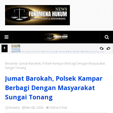
sil
Siaga Karhutla 2026, Polres Kampar Gelar Apel Bersama TNI dan
Beranda
Instansi Terkait
Jumat Barokah, Polsek Kampar Berbagi Dengan Masyarakat
Sungai Tonang
Jumat Barokah, Polsek Kampar
Berbagi Dengan Masyarakat
Sungai Tonang
Redaksi
Mei 08, 2026
Dilihat
0
Kali