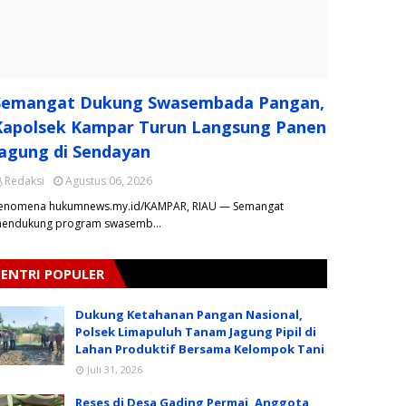
Semangat Dukung Swasembada Pangan,
Kapolsek Kampar Turun Langsung Panen
Jagung di Sendayan
Redaksi
Agustus 06, 2026
enomena hukumnews.my.id/KAMPAR, RIAU — Semangat
endukung program swasemb…
ENTRI POPULER
Dukung Ketahanan Pangan Nasional,
Polsek Limapuluh Tanam Jagung Pipil di
Lahan Produktif Bersama Kelompok Tani
Juli 31, 2026
Reses di Desa Gading Permai, Anggota