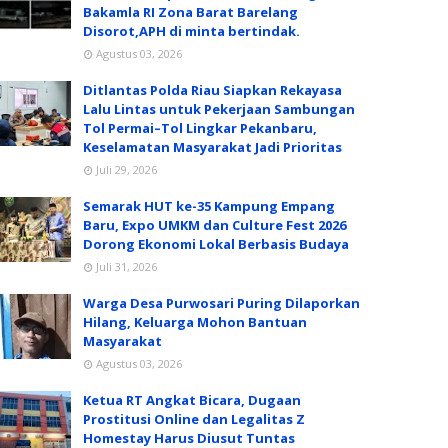
Bakamla RI Zona Barat Barelang
Disorot,APH di minta bertindak.
Agustus 03, 2026
Ditlantas Polda Riau Siapkan Rekayasa
Lalu Lintas untuk Pekerjaan Sambungan
Tol Permai–Tol Lingkar Pekanbaru,
Keselamatan Masyarakat Jadi Prioritas
Juli 29, 2026
Semarak HUT ke-35 Kampung Empang
Baru, Expo UMKM dan Culture Fest 2026
Dorong Ekonomi Lokal Berbasis Budaya
Juli 31, 2026
Warga Desa Purwosari Puring Dilaporkan
Hilang, Keluarga Mohon Bantuan
Masyarakat
Agustus 03, 2026
Ketua RT Angkat Bicara, Dugaan
Prostitusi Online dan Legalitas Z
Homestay Harus Diusut Tuntas