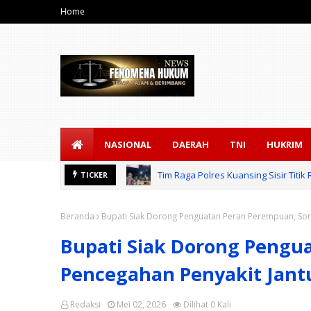
Home
NASIONAL
DAERAH
TNI
HUKRIM
Tim Raga Polres Kuansing Sisir Tit
TICKER
Beranda
Bupati Siak Dorong Penguatan Peran Perempuan, Sorot
Bupati Siak Dorong Pengu
Pencegahan Penyakit Jantu
Redaksi
Mei 02, 2026
Dilihat
0
Kali