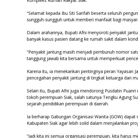
Kompleks Rumah Rakyat Siak.
“Selamat kepada Ibu Siti Sarifah beserta seluruh pengur
sungguh-sungguh untuk memberi manfaat bagi masyarakat
Dalam arahannya, Bupati Afni menyoroti penyakit jant
banyak kasus pasien datang ke rumah sakit dalam kondi
“Penyakit jantung masih menjadi pembunuh nomor satu.
tanggung jawab kita bersama untuk memperkuat pencega
Karena itu, ia menekankan pentingnya peran Yayasan J
pencegahan penyakit jantung di tingkat keluarga dan m
Selain itu, Bupati Afni juga mendorong Pusdatin Puanr
tokoh perempuan Siak, salah satunya Tengku Agung Sulta
sejarah pendidikan perempuan di daerah.
Ia berharap Gabungan Organisasi Wanita (GOW) dapat 
Kabupaten Siak agar lebih solid dalam menjalankan pr
“Jadi kita ini semua organisasi perempuan, kita harus 