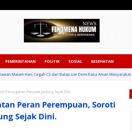
PEMERINTAHAN
POLITIK
SOSIAL
KESEHATAN
ik Rawan Malam Hari, Cegah C3 dan Balap Liar Demi Rasa Aman Masyarakat
i Pencegahan Penyakit Jantung Sejak Dini.
atan Peran Perempuan, Soroti
ng Sejak Dini.