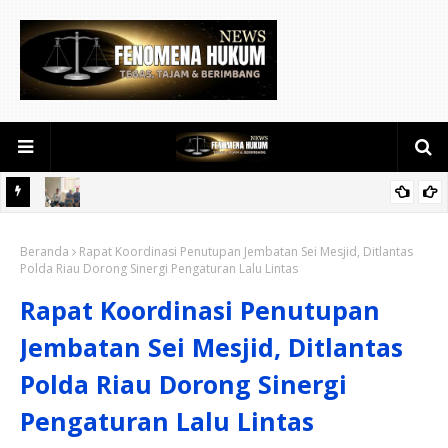
awat
Keakraban Terlihat di Kediaman Daeng Johan dan Desi Novita
Beranda
Saat Puluhan Awak Media Hadir Dalam Rangka Acara Rutin Grup
Rapat Koordinasi Penutupan Jembatan Sei Mesjid, Ditlantas
Polda Riau Dorong Sinergi Pengaturan Lalu Lintas
Info Lalu Lintas sekaligus Doa Syukuran Menempati Rumah.
Rapat Koordinasi Penutupan
Jembatan Sei Mesjid, Ditlantas
Polda Riau Dorong Sinergi
Pengaturan Lalu Lintas