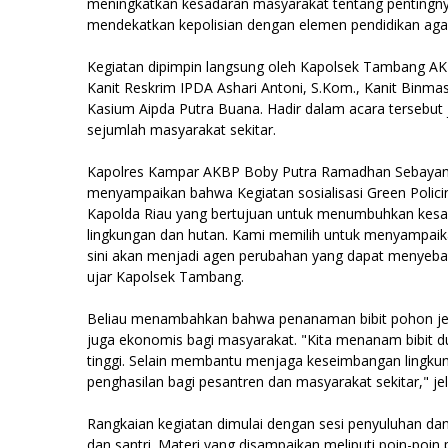
meningkatkan kesadaran masyarakat tentang pentingnya 
mendekatkan kepolisian dengan elemen pendidikan ag
Kegiatan dipimpin langsung oleh Kapolsek Tambang AKP
Kanit Reskrim IPDA Ashari Antoni, S.Kom., Kanit Binmas I
Kasium Aipda Putra Buana. Hadir dalam acara tersebut 
sejumlah masyarakat sekitar.
Kapolres Kampar AKBP Boby Putra Ramadhan Sebayan
menyampaikan bahwa Kegiatan sosialisasi Green Polici
Kapolda Riau yang bertujuan untuk menumbuhkan kesa
lingkungan dan hutan. Kami memilih untuk menyampaika
sini akan menjadi agen perubahan yang dapat menyebar
ujar Kapolsek Tambang.
Beliau menambahkan bahwa penanaman bibit pohon jeni
juga ekonomis bagi masyarakat. "Kita menanam bibit du
tinggi. Selain membantu menjaga keseimbangan lingku
penghasilan bagi pesantren dan masyarakat sekitar," je
Rangkaian kegiatan dimulai dengan sesi penyuluhan dan
dan santri. Materi yang disampaikan meliputi poin-poin 