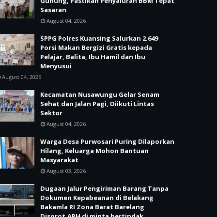
Gunung, Pastikan Penyaluran BBM Tepat
Sasaran
August 04, 2026
SPPG Polres Kuansing Salurkan 2.649
Porsi Makan Bergizi Gratis kepada
Pelajar, Balita, Ibu Hamil dan Ibu
Menyusui
August 04, 2026
Kecamatan Nusawungu Gelar Senam
Sehat dan Jalan Pagi, Diikuti Lintas
Sektor
August 04, 2026
Warga Desa Purwosari Puring Dilaporkan
Hilang, Keluarga Mohon Bantuan
Masyarakat
August 03, 2026
Dugaan Jalur Pengiriman Barang Tanpa
Dokumen Kepabeanan di Belakang
Bakamla RI Zona Barat Barelang
Disorot,APH di minta bertindak.