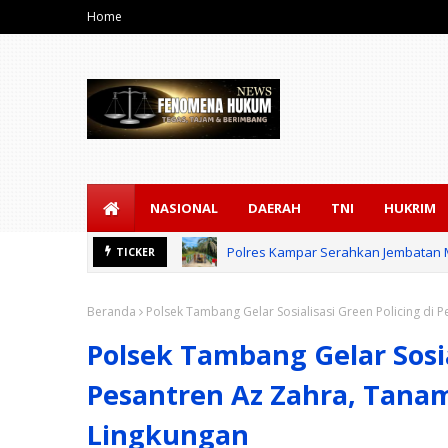
Home
NASIONAL
DAERAH
TNI
HUKRIM
Polres Kampar Serahkan Jembatan M
TICKER
Beranda
Polsek Tambang Gelar Sosialisasi Green Policing di P
Polsek Tambang Gelar Sosia
Pesantren Az Zahra, Tanam
Lingkungan