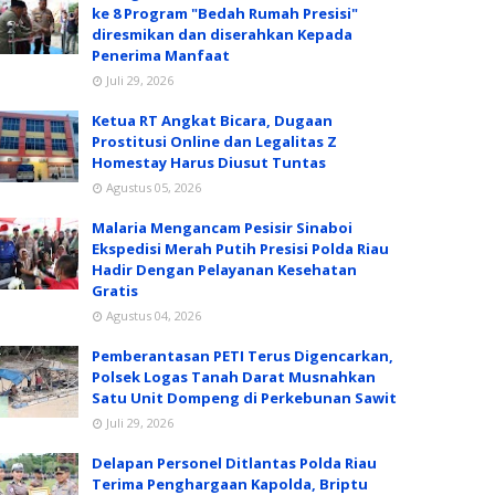
ke 8 Program "Bedah Rumah Presisi"
diresmikan dan diserahkan Kepada
Penerima Manfaat
Juli 29, 2026
Ketua RT Angkat Bicara, Dugaan
Prostitusi Online dan Legalitas Z
Homestay Harus Diusut Tuntas
Agustus 05, 2026
Malaria Mengancam Pesisir Sinaboi
Ekspedisi Merah Putih Presisi Polda Riau
Hadir Dengan Pelayanan Kesehatan
Gratis
Agustus 04, 2026
Pemberantasan PETI Terus Digencarkan,
Polsek Logas Tanah Darat Musnahkan
Satu Unit Dompeng di Perkebunan Sawit
Juli 29, 2026
Delapan Personel Ditlantas Polda Riau
Terima Penghargaan Kapolda, Briptu