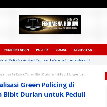
PEMERINTAHAN
POLITIK
SOSIAL
KESEHATAN
erah Putih Presisi Hasil Renovasi ke Warga Pulau Jambu Kuok
esantren Az Zahra, Tanam Bibit Durian untuk Peduli Lingkungan
lisasi Green Policing di
 Bibit Durian untuk Peduli