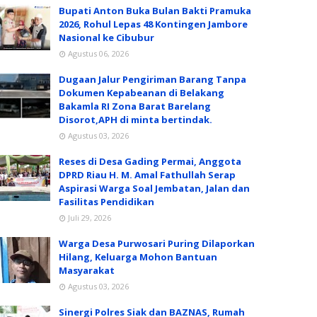
Bupati Anton Buka Bulan Bakti Pramuka
2026, Rohul Lepas 48 Kontingen Jambore
Nasional ke Cibubur
Agustus 06, 2026
Dugaan Jalur Pengiriman Barang Tanpa
Dokumen Kepabeanan di Belakang
Bakamla RI Zona Barat Barelang
Disorot,APH di minta bertindak.
Agustus 03, 2026
Reses di Desa Gading Permai, Anggota
DPRD Riau H. M. Amal Fathullah Serap
Aspirasi Warga Soal Jembatan, Jalan dan
Fasilitas Pendidikan
Juli 29, 2026
Warga Desa Purwosari Puring Dilaporkan
Hilang, Keluarga Mohon Bantuan
Masyarakat
Agustus 03, 2026
Sinergi Polres Siak dan BAZNAS, Rumah