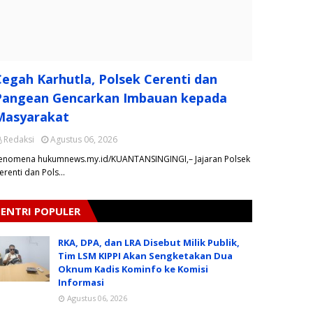
Cegah Karhutla, Polsek Cerenti dan
Pangean Gencarkan Imbauan kepada
Masyarakat
Redaksi
Agustus 06, 2026
enomena hukumnews.my.id/KUANTANSINGINGI,– Jajaran Polsek
erenti dan Pols…
ENTRI POPULER
RKA, DPA, dan LRA Disebut Milik Publik,
Tim LSM KIPPI Akan Sengketakan Dua
Oknum Kadis Kominfo ke Komisi
Informasi
Agustus 06, 2026