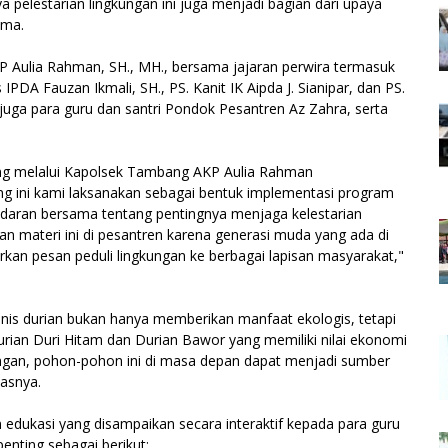
pelestarian lingkungan ini juga menjadi bagian dari upaya
ama.
 Aulia Rahman, SH., MH., bersama jajaran perwira termasuk
PDA Fauzan Ikmali, SH., PS. Kanit IK Aipda J. Sianipar, dan PS.
juga para guru dan santri Pondok Pesantren Az Zahra, serta
g melalui Kapolsek Tambang AKP Aulia Rahman
ng ini kami laksanakan sebagai bentuk implementasi program
daran bersama tentang pentingnya menjaga kelestarian
n materi ini di pesantren karena generasi muda yang ada di
kan pesan peduli lingkungan ke berbagai lapisan masyarakat,"
s durian bukan hanya memberikan manfaat ekologis, tetapi
rian Duri Hitam dan Durian Bawor yang memiliki nilai ekonomi
ngan, pohon-pohon ini di masa depan dapat menjadi sumber
lasnya.
 edukasi yang disampaikan secara interaktif kepada para guru
penting sebagai berikut: