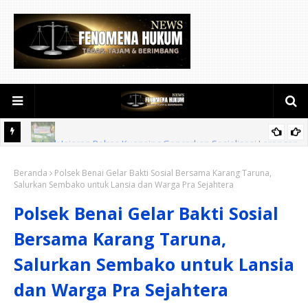
rangan
Penuh Semangat Kemerdekaan! Lapas Pekanbaru Ikuti
Beranda
Pembukaan Pekan Olahraga Ditjenpas Riau HUT RI ke-81
Polsek Benai Gelar Bakti Sosial Bersama Karang Taruna,
Salurkan Sembako untuk Lansia dan Warga Pra Sejahtera
Polsek Benai Gelar Bakti Sosial
Bersama Karang Taruna,
Salurkan Sembako untuk Lansia
dan Warga Pra Sejahtera