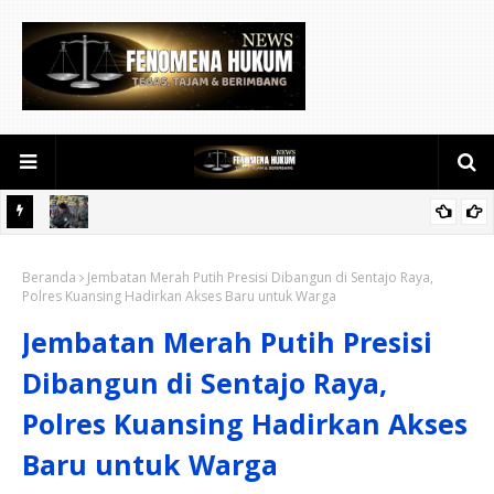
kanbaru
Kodam XIX Tuanku Tambusai Dampingi Kunjungan Menhan RI ke
Beranda
Yonif TP 952/Imam Bulqin, Perkuat Pembangunan Satuan
Jembatan Merah Putih Presisi Dibangun di Sentajo Raya,
Polres Kuansing Hadirkan Akses Baru untuk Warga
Jembatan Merah Putih Presisi
Dibangun di Sentajo Raya,
Polres Kuansing Hadirkan Akses
Baru untuk Warga