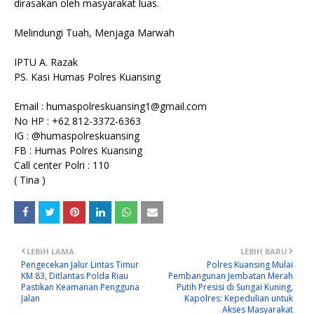
dirasakan oleh masyarakat luas.
Melindungi Tuah, Menjaga Marwah
IPTU A. Razak
PS. Kasi Humas Polres Kuansing
Email : humaspolreskuansing1@gmail.com
No HP : +62 812-3372-6363
IG : @humaspolreskuansing
FB : Humas Polres Kuansing
Call center Polri : 110
( Tina )
LEBIH LAMA
LEBIH BARU
Pengecekan Jalur Lintas Timur
Polres Kuansing Mulai
KM 83, Ditlantas Polda Riau
Pembangunan Jembatan Merah
Pastikan Keamanan Pengguna
Putih Presisi di Sungai Kuning,
Jalan
Kapolres: Kepedulian untuk
Akses Masyarakat