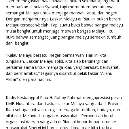
Uzer, menegaskan halal bihalal ini bukan sekadar ajang maaf-
memaafkan di bulan Syawal, tapi momentum bersatu nya
semangat Melayu untuk menjaga marwah, adat, dan negeri.
Dengan menjamur nya Laskar Melayu di Riau ini bukan berarti
Melayu terpecah-belah. Tapi suatu bukti bahwa bangsa melayu
mulai bangkit untuk menjaga marwah bangsa Melayu. Itu
bukti bahwa semangat juang bangsa melayu semakin tumbuh
dan bangkit.
“Kalau Melayu bersatu, negeri bermarwah. Hari ini kita
tunjukkan, Laskar Melayu solid. Kita siap bersinergi dan
bersama-sama untuk menjaga Riau yang beradat, bersyariat,
dan bermartabat,” tegasnya disambut pekik takbir “Allahu
Akbar” oleh para hadirin.
Kadis Kesbangpol Riau H. Robby Rahmat mengapresiasi peran
LMB Nusantara dan Laskar-laskar Melayu yang ada di Provinsi
Riau sebagai mitra strategis menjaga ketertiban, budaya, dan
nilai-nilai Melayu di tengah masyarakat. “Pemerintah butuh
organisasi daerah yang ada di Riau ini benar-benar turun ke
masyarakat.Sinergi ini harus terus dijaga,agar kita tak lagi