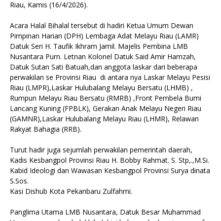
Riau, Kamis (16/4/2026).
Acara Halal Bihalal tersebut di hadiri Ketua Umum Dewan
Pimpinan Harian (DPH) Lembaga Adat Melayu Riau (LAMR)
Datuk Seri H. Taufik Ikhram Jamil. Majelis Pembina LMB
Nusantara Purn. Letnan Kolonel Datuk Said Amir Hamzah,
Datuk Sutan Sati Batuah,dan anggota laskar dari beberapa
perwakilan se Provinsi Riau di antara nya Laskar Melayu Pesisi
Riau (LMPR),Laskar Hulubalang Melayu Bersatu (LHMB) ,
Rumpun Melayu Riau Bersatu (RMRB) ,Front Pembela Bumi
Lancang Kuning (FPBLK), Gerakan Anak Melayu Negeri Riau
(GAMNR),Laskar Hulubalang Melayu Riau (LHMR), Relawan
Rakyat Bahagia (RRB).
Turut hadir juga sejumlah perwakilan pemerintah daerah,
Kadis Kesbangpol Provinsi Riau H. Bobby Rahmat. S. Stp,.,M.Si.
Kabid Ideologi dan Wawasan Kesbangpol Provinsi Surya dinata
S.Sos.
Kasi Dishub Kota Pekanbaru Zulfahmi.
Panglima Utama LMB Nusantara, Datuk Besar Muhammad