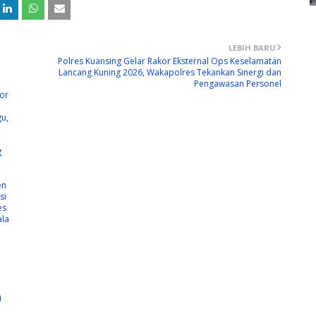
LEBIH BARU
Polres Kuansing Gelar Rakor Eksternal Ops Keselamatan
Lancang Kuning 2026, Wakapolres Tekankan Sinergi dan
Pengawasan Personel
or
gu,
g
en
si
es
ala
i