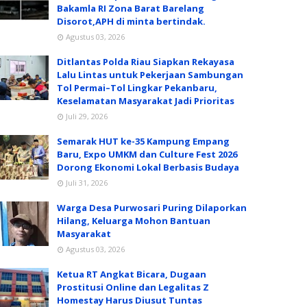
Bakamla RI Zona Barat Barelang
Disorot,APH di minta bertindak.
Agustus 03, 2026
Ditlantas Polda Riau Siapkan Rekayasa
Lalu Lintas untuk Pekerjaan Sambungan
Tol Permai–Tol Lingkar Pekanbaru,
Keselamatan Masyarakat Jadi Prioritas
Juli 29, 2026
Semarak HUT ke-35 Kampung Empang
Baru, Expo UMKM dan Culture Fest 2026
Dorong Ekonomi Lokal Berbasis Budaya
Juli 31, 2026
Warga Desa Purwosari Puring Dilaporkan
Hilang, Keluarga Mohon Bantuan
Masyarakat
Agustus 03, 2026
Ketua RT Angkat Bicara, Dugaan
Prostitusi Online dan Legalitas Z
Homestay Harus Diusut Tuntas