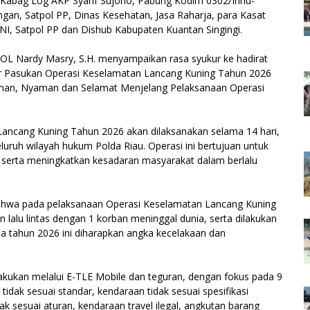
, Kabag Log AKP Syarif Sujono, Pabung Kodim 0302/Inhu-
gan, Satpol PP, Dinas Kesehatan, Jasa Raharja, para Kasat
 TNI, Satpol PP dan Dishub Kabupaten Kuantan Singingi.
L Nardy Masry, S.H. menyampaikan rasa syukur ke hadirat
ar Pasukan Operasi Keselamatan Lancang Kuning Tahun 2026
man, Nyaman dan Selamat Menjelang Pelaksanaan Operasi
ancang Kuning Tahun 2026 akan dilaksanakan selama 14 hari,
eluruh wilayah hukum Polda Riau. Operasi ini bertujuan untuk
, serta meningkatkan kesadaran masyarakat dalam berlalu
hwa pada pelaksanaan Operasi Keselamatan Lancang Kuning
 lalu lintas dengan 1 korban meninggal dunia, serta dilakukan
a tahun 2026 ini diharapkan angka kecelakaan dan
ilakukan melalui E-TLE Mobile dan teguran, dengan fokus pada 9
tidak sesuai standar, kendaraan tidak sesuai spesifikasi
ak sesuai aturan, kendaraan travel ilegal, angkutan barang