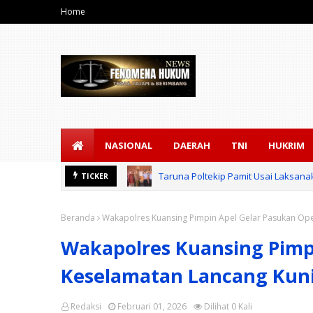
Home
NASIONAL
DAERAH
TNI
HUKRIM
Taruna Poltekip Pamit Usai Laksan
TICKER
Beranda
Wakapolres Kuansing Pimpin Apel Gelar Pasukan Op
Wakapolres Kuansing Pimp
Keselamatan Lancang Kun
Redaksi
Februari 01, 2026
Dilihat
0
Kali