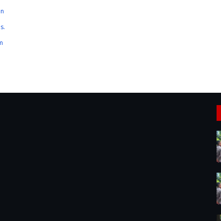
an
s.
m