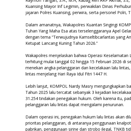
Raymon Tarigan, S.H., M.H, Kabag Ren AKP Akmal, S.E
Kuansing Mayor Inf Legimin, perwakilan Dinas Perhubun
jajaran Polres Kuansing, perwira, serta personel Polri,
Dalam amanatnya, Wakapolres Kuantan Singingi KOMPO
Tuhan Yang Maha Esa atas terselenggaranya Apel Gel
dengan tema “Terwujudnya Kamseltibcarlantas yang A
Ketupat Lancang Kuning Tahun 2026.”
Wakapolres menjelaskan bahwa Operasi Keselamatan L
terhitung mulai tanggal 02 hingga 15 Februari 2026 di s
menekan angka pelanggaran dan kecelakaan lalu lintas
lintas menjelang Hari Raya Idul Fitri 1447 H.
Lebih lanjut, KOMPOL Nardy Masry mengungkapkan ba
Tahun 2025 lalu tercatat sebanyak 3 kejadian kecelakaan
31.254 tindakan penegakan hukum. Oleh karena itu, pad
pelanggaran lalu lintas dapat mengalami penurunan.
Dalam operasi ini, penegakan hukum lalu lintas akan d
prioritas pelanggaran, di antaranya penggunaan knalpot 
pabrikan, penggunaan sirine dan strobo ilegal, TNKB tid