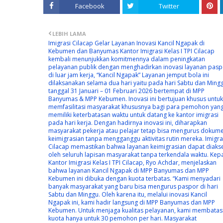
Facebook
Twitter
LEBIH LAMA
Imigrasi Cilacap Gelar Layanan Inovasi Kancil Ngapak di
Kebumen dan Banyumas Kantor Imigrasi Kelas I TPI Cilacap
kembali menunjukkan komitmennya dalam peningkatan
pelayanan publik dengan menghadirkan inovasi layanan pasp
di luar jam kerja, “Kancil Ngapak” Layanan jemput bola ini
dilaksanakan selama dua hari yaitu pada hari Sabtu dan Ming
tanggal 31 Januari – 01 Februari 2026 bertempat di MPP
Banyumas & MPP Kebumen. Inovasi ini bertujuan khusus untuk
memfasilitasi masyarakat khususnya bagi para pemohon yan
memiliki keterbatasan waktu untuk datang ke kantor imigrasi
pada hari kerja. Dengan hadirnya inovasi ini, diharapkan
masyarakat pekerja atau pelajar tetap bisa mengurus dokum
keimigrasian tanpa mengganggu aktivitas rutin mereka. Imigra
Cilacap memastikan bahwa layanan keimigrasian dapat diaks
oleh seluruh lapisan masyarakat tanpa terkendala waktu. Kep
Kantor Imigrasi Kelas I TPI Cilacap, Ryo Achdar, menjelaskan
bahwa layanan Kancil Ngapak di MPP Banyumas dan MPP
Kebumen ini dibuka dengan kuota terbatas. “Kami menyadari
banyak masyarakat yang baru bisa mengurus paspor di hari
Sabtu dan Minggu. Oleh karena itu, melalui inovasi Kancil
Ngapak ini, kami hadir langsung di MPP Banyumas dan MPP
Kebumen. Untuk menjaga kualitas pelayanan, kami membatas
kuota hanya untuk 30 pemohon per hari. Masyarakat