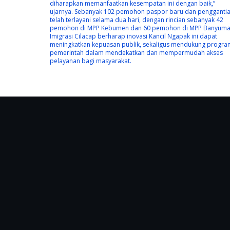
diharapkan memanfaatkan kesempatan ini dengan baik,”
ujarnya. Sebanyak 102 pemohon paspor baru dan pengganti
telah terlayani selama dua hari, dengan rincian sebanyak 42
pemohon di MPP Kebumen dan 60 pemohon di MPP Banyuma
Imigrasi Cilacap berharap inovasi Kancil Ngapak ini dapat
meningkatkan kepuasan publik, sekaligus mendukung progra
pemerintah dalam mendekatkan dan mempermudah akses
pelayanan bagi masyarakat.