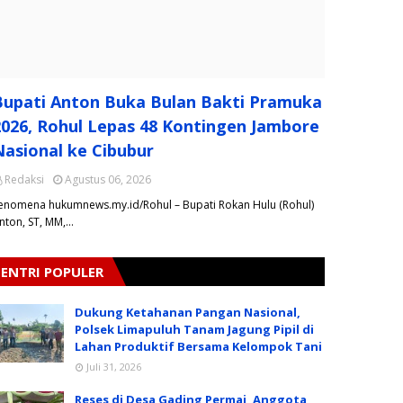
Bupati Anton Buka Bulan Bakti Pramuka
2026, Rohul Lepas 48 Kontingen Jambore
Nasional ke Cibubur
Redaksi
Agustus 06, 2026
Fenomena hukumnews.my.id/Rohul – Bupati Rokan Hulu (Rohul)
nton, ST, MM,…
ENTRI POPULER
Dukung Ketahanan Pangan Nasional,
Polsek Limapuluh Tanam Jagung Pipil di
Lahan Produktif Bersama Kelompok Tani
Juli 31, 2026
Reses di Desa Gading Permai, Anggota