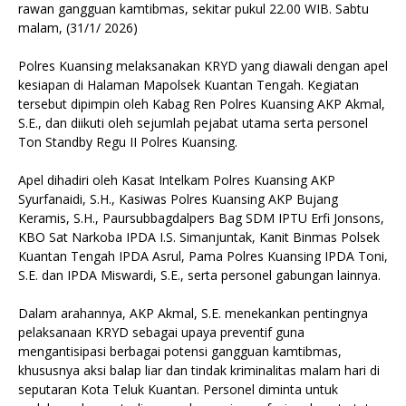
rawan gangguan kamtibmas, sekitar pukul 22.00 WIB. Sabtu
malam, (31/1/ 2026)
Polres Kuansing melaksanakan KRYD yang diawali dengan apel
kesiapan di Halaman Mapolsek Kuantan Tengah. Kegiatan
tersebut dipimpin oleh Kabag Ren Polres Kuansing AKP Akmal,
S.E., dan diikuti oleh sejumlah pejabat utama serta personel
Ton Standby Regu II Polres Kuansing.
Apel dihadiri oleh Kasat Intelkam Polres Kuansing AKP
Syurfanaidi, S.H., Kasiwas Polres Kuansing AKP Bujang
Keramis, S.H., Paursubbagdalpers Bag SDM IPTU Erfi Jonsons,
KBO Sat Narkoba IPDA I.S. Simanjuntak, Kanit Binmas Polsek
Kuantan Tengah IPDA Asrul, Pama Polres Kuansing IPDA Toni,
S.E. dan IPDA Miswardi, S.E., serta personel gabungan lainnya.
Dalam arahannya, AKP Akmal, S.E. menekankan pentingnya
pelaksanaan KRYD sebagai upaya preventif guna
mengantisipasi berbagai potensi gangguan kamtibmas,
khususnya aksi balap liar dan tindak kriminalitas malam hari di
seputaran Kota Teluk Kuantan. Personel diminta untuk