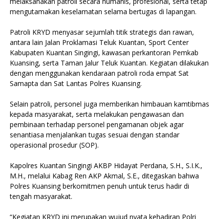
melaksanakan patroli secara humanis, profesional, serta tetap
mengutamakan keselamatan selama bertugas di lapangan.
Patroli KRYD menyasar sejumlah titik strategis dan rawan,
antara lain Jalan Proklamasi Teluk Kuantan, Sport Center
Kabupaten Kuantan Singingi, kawasan perkantoran Pemkab
Kuansing, serta Taman Jalur Teluk Kuantan. Kegiatan dilakukan
dengan menggunakan kendaraan patroli roda empat Sat
Samapta dan Sat Lantas Polres Kuansing.
Selain patroli, personel juga memberikan himbauan kamtibmas
kepada masyarakat, serta melakukan pengawasan dan
pembinaan terhadap personel pengamanan objek agar
senantiasa menjalankan tugas sesuai dengan standar
operasional prosedur (SOP).
Kapolres Kuantan Singingi AKBP Hidayat Perdana, S.H., S.I.K.,
M.H., melalui Kabag Ren AKP Akmal, S.E., ditegaskan bahwa
Polres Kuansing berkomitmen penuh untuk terus hadir di
tengah masyarakat.
“Kegiatan KRYD ini merupakan wujud nyata kehadiran Polri