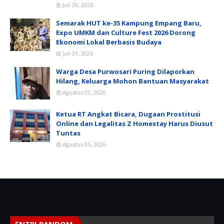
Juli 29, 2026
Semarak HUT ke-35 Kampung Empang Baru,
Expo UMKM dan Culture Fest 2026 Dorong
Ekonomi Lokal Berbasis Budaya
Juli 31, 2026
Warga Desa Purwosari Puring Dilaporkan
Hilang, Keluarga Mohon Bantuan Masyarakat
Agustus 03, 2026
Ketua RT Angkat Bicara, Dugaan Prostitusi
Online dan Legalitas Z Homestay Harus Diusut
Tuntas
Agustus 05, 2026