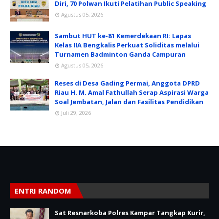
Diri, 70 Polwan Ikuti Pelatihan Public Speaking
Agustus 05, 2026
Sambut HUT ke-81 Kemerdekaan RI: Lapas
Kelas IIA Bengkalis Perkuat Soliditas melalui
Turnamen Badminton Ganda Campuran
Agustus 05, 2026
Reses di Desa Gading Permai, Anggota DPRD
Riau H. M. Amal Fathullah Serap Aspirasi Warga
Soal Jembatan, Jalan dan Fasilitas Pendidikan
Juli 29, 2026
ENTRI RANDOM
Sat Resnarkoba Polres Kampar Tangkap Kurir,