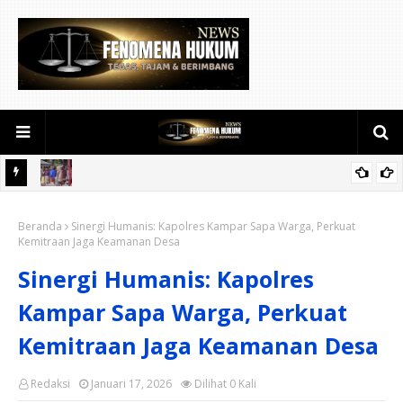
Hari Jadi ke-69 Provinsi Riau, Polres Kuansing Dorong Semangat
Beranda
Bersama Jaga Lingkungan dan Marwah Bumi Melayu
Sinergi Humanis: Kapolres Kampar Sapa Warga, Perkuat
Kemitraan Jaga Keamanan Desa
Sinergi Humanis: Kapolres
Kampar Sapa Warga, Perkuat
Kemitraan Jaga Keamanan Desa
Redaksi
Januari 17, 2026
Dilihat
0
Kali