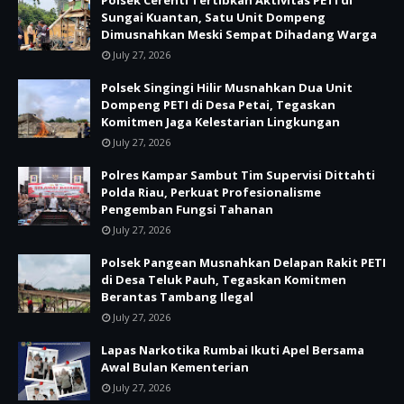
Polsek Cerenti Tertibkan Aktivitas PETI di
Sungai Kuantan, Satu Unit Dompeng
Dimusnahkan Meski Sempat Dihadang Warga
July 27, 2026
Polsek Singingi Hilir Musnahkan Dua Unit
Dompeng PETI di Desa Petai, Tegaskan
Komitmen Jaga Kelestarian Lingkungan
July 27, 2026
Polres Kampar Sambut Tim Supervisi Dittahti
Polda Riau, Perkuat Profesionalisme
Pengemban Fungsi Tahanan
July 27, 2026
Polsek Pangean Musnahkan Delapan Rakit PETI
di Desa Teluk Pauh, Tegaskan Komitmen
Berantas Tambang Ilegal
July 27, 2026
Lapas Narkotika Rumbai Ikuti Apel Bersama
Awal Bulan Kementerian
July 27, 2026