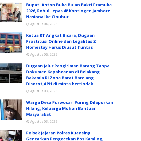
Bupati Anton Buka Bulan Bakti Pramuka
2026, Rohul Lepas 48 Kontingen Jambore
Nasional ke Cibubur
Agustus 06, 2026
Ketua RT Angkat Bicara, Dugaan
Prostitusi Online dan Legalitas Z
Homestay Harus Diusut Tuntas
Agustus 05, 2026
Dugaan Jalur Pengiriman Barang Tanpa
Dokumen Kepabeanan di Belakang
Bakamla RI Zona Barat Barelang
Disorot,APH di minta bertindak.
Agustus 03, 2026
Warga Desa Purwosari Puring Dilaporkan
Hilang, Keluarga Mohon Bantuan
Masyarakat
Agustus 03, 2026
Polsek Jajaran Polres Kuansing
Gencarkan Pengecekan Pos Kamling,