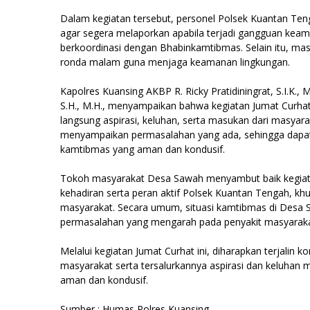
Dalam kegiatan tersebut, personel Polsek Kuantan 
agar segera melaporkan apabila terjadi gangguan keam
berkoordinasi dengan Bhabinkamtibmas. Selain itu, mas
ronda malam guna menjaga keamanan lingkungan.
Kapolres Kuansing AKBP R. Ricky Pratidiningrat, S.I.K.,
S.H., M.H., menyampaikan bahwa kegiatan Jumat Curha
langsung aspirasi, keluhan, serta masukan dari masyara
menyampaikan permasalahan yang ada, sehingga dapat s
kamtibmas yang aman dan kondusif.
Tokoh masyarakat Desa Sawah menyambut baik kegiata
kehadiran serta peran aktif Polsek Kuantan Tengah, kh
masyarakat. Secara umum, situasi kamtibmas di Desa 
permasalahan yang mengarah pada penyakit masyarakat
Melalui kegiatan Jumat Curhat ini, diharapkan terjalin
masyarakat serta tersalurkannya aspirasi dan keluhan
aman dan kondusif.
Sumber : Humas Polres Kuansing