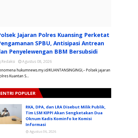
Polsek Jajaran Polres Kuansing Perketat
Pengamanan SPBU, Antisipasi Antrean
dan Penyelewengan BBM Bersubsidi
Redaksi
Agustus 08, 2026
enomena hukumnews.my.id/KUANTANSINGINGI,– Polsek jajaran
olres Kuantan S…
ENTRI POPULER
RKA, DPA, dan LRA Disebut Milik Publik,
Tim LSM KIPPI Akan Sengketakan Dua
Oknum Kadis Kominfo ke Komisi
Informasi
Agustus 06, 2026