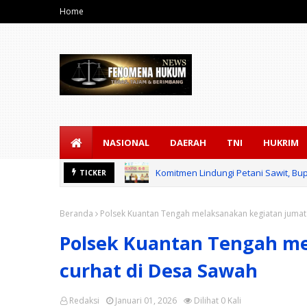
Home
NASIONAL
DAERAH
TNI
HUKRIM
Komitmen Lindungi Petani Sawit, Bup
TICKER
Beranda
Polsek Kuantan Tengah melaksanakan kegiatan jumat
Polsek Kuantan Tengah me
curhat di Desa Sawah
Redaksi
Januari 01, 2026
Dilihat
0
Kali