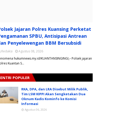
Polsek Jajaran Polres Kuansing Perketat
Pengamanan SPBU, Antisipasi Antrean
dan Penyelewengan BBM Bersubsidi
Redaksi
Agustus 08, 2026
enomena hukumnews.my.id/KUANTANSINGINGI,– Polsek jajaran
olres Kuantan S…
ENTRI POPULER
RKA, DPA, dan LRA Disebut Milik Publik,
Tim LSM KIPPI Akan Sengketakan Dua
Oknum Kadis Kominfo ke Komisi
Informasi
Agustus 06, 2026