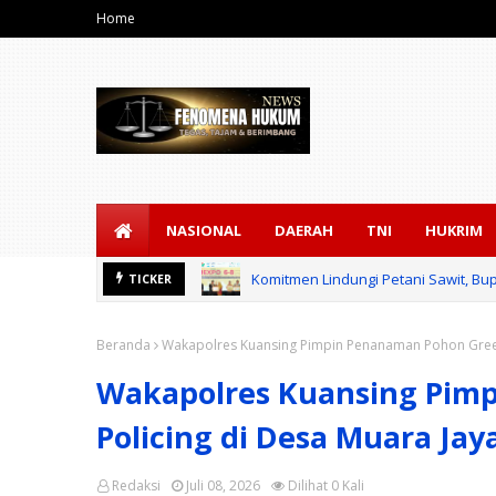
Home
NASIONAL
DAERAH
TNI
HUKRIM
Komitmen Lindungi Petani Sawit, Bup
TICKER
Beranda
Wakapolres Kuansing Pimpin Penanaman Pohon Green
Wakapolres Kuansing Pim
Policing di Desa Muara Ja
Redaksi
Juli 08, 2026
Dilihat
0
Kali