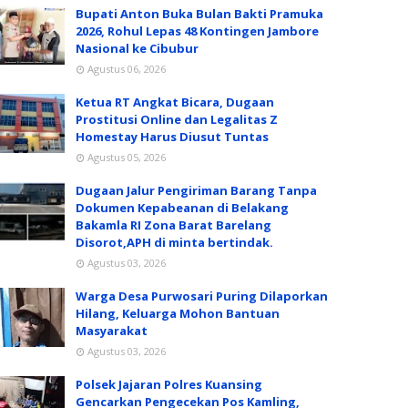
Bupati Anton Buka Bulan Bakti Pramuka
2026, Rohul Lepas 48 Kontingen Jambore
Nasional ke Cibubur
Agustus 06, 2026
Ketua RT Angkat Bicara, Dugaan
Prostitusi Online dan Legalitas Z
Homestay Harus Diusut Tuntas
Agustus 05, 2026
Dugaan Jalur Pengiriman Barang Tanpa
Dokumen Kepabeanan di Belakang
Bakamla RI Zona Barat Barelang
Disorot,APH di minta bertindak.
Agustus 03, 2026
Warga Desa Purwosari Puring Dilaporkan
Hilang, Keluarga Mohon Bantuan
Masyarakat
Agustus 03, 2026
Polsek Jajaran Polres Kuansing
Gencarkan Pengecekan Pos Kamling,