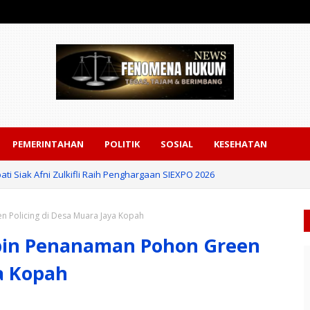
PEMERINTAHAN
POLITIK
SOSIAL
KESEHATAN
ati Siak Afni Zulkifli Raih Penghargaan SIEXPO 2026
 Policing di Desa Muara Jaya Kopah
pin Penanaman Pohon Green
ya Kopah