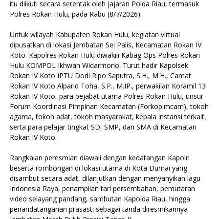
itu diikuti secara serentak oleh jajaran Polda Riau, termasuk
Polres Rokan Hulu, pada Rabu (8/7/2026).
Untuk wilayah Kabupaten Rokan Hulu, kegiatan virtual
dipusatkan di lokasi Jembatan Sei Palis, Kecamatan Rokan IV
Koto. Kapolres Rokan Hulu diwakili Kabag Ops Polres Rokan
Hulu KOMPOL Ikhwan Widarmono. Turut hadir Kapolsek
Rokan IV Koto IPTU Dodi Ripo Saputra, S.H., M.H., Camat
Rokan IV Koto Alparid Toha, S.P., M.IP., perwakilan Koramil 13
Rokan IV Koto, para pejabat utama Polres Rokan Hulu, unsur
Forum Koordinasi Pimpinan Kecamatan (Forkopimcam), tokoh
agama, tokoh adat, tokoh masyarakat, kepala instansi terkait,
serta para pelajar tingkat SD, SMP, dan SMA di Kecamatan
Rokan IV Koto.
Rangkaian peresmian diawali dengan kedatangan Kapolri
beserta rombongan di lokasi utama di Kota Dumai yang
disambut secara adat, dilanjutkan dengan menyanyikan lagu
Indonesia Raya, penampilan tari persembahan, pemutaran
video selayang pandang, sambutan Kapolda Riau, hingga
penandatanganan prasasti sebagai tanda diresmikannya