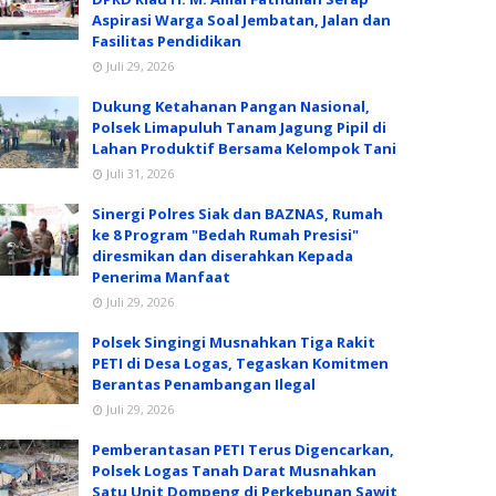
Aspirasi Warga Soal Jembatan, Jalan dan
Fasilitas Pendidikan
Juli 29, 2026
Dukung Ketahanan Pangan Nasional,
Polsek Limapuluh Tanam Jagung Pipil di
Lahan Produktif Bersama Kelompok Tani
Juli 31, 2026
Sinergi Polres Siak dan BAZNAS, Rumah
ke 8 Program "Bedah Rumah Presisi"
diresmikan dan diserahkan Kepada
Penerima Manfaat
Juli 29, 2026
Polsek Singingi Musnahkan Tiga Rakit
PETI di Desa Logas, Tegaskan Komitmen
Berantas Penambangan Ilegal
Juli 29, 2026
Pemberantasan PETI Terus Digencarkan,
Polsek Logas Tanah Darat Musnahkan
Satu Unit Dompeng di Perkebunan Sawit