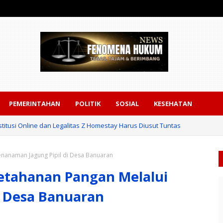
PEMERINTAHAN
POLITIK
SOSIAL
KESEHATAN
titusi Online dan Legalitas Z Homestay Harus Diusut Tuntas
enanaman Jagung Pipil di Desa Banuaran
etahanan Pangan Melalui
i Desa Banuaran