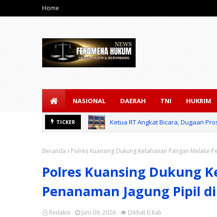
Home
NASIONAL
DAERAH
TNI
HUKRIM
Ketua RT Angkat Bicara, Dugaan Pros
TICKER
AN GREEN POLICING JELANG
Beranda
Polres Kuansing Dukung Ketahanan Pangan Melalui P
Polres Kuansing Dukung K
Penanaman Jagung Pipil d
Redaksi
Juni 09, 2026
Dilihat
0
Kali