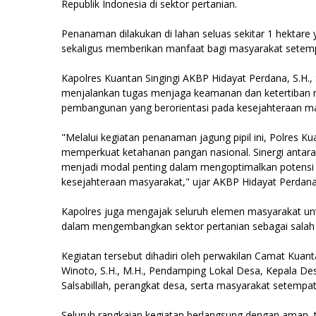
Republik Indonesia di sektor pertanian.
Penanaman dilakukan di lahan seluas sekitar 1 hektare
sekaligus memberikan manfaat bagi masyarakat setem
Kapolres Kuantan Singingi AKBP Hidayat Perdana, S.H., 
menjalankan tugas menjaga keamanan dan ketertiban m
pembangunan yang berorientasi pada kesejahteraan ma
"Melalui kegiatan penanaman jagung pipil ini, Polres
memperkuat ketahanan pangan nasional. Sinergi antara 
menjadi modal penting dalam mengoptimalkan potensi l
kesejahteraan masyarakat," ujar AKBP Hidayat Perdana
Kapolres juga mengajak seluruh elemen masyarakat u
dalam mengembangkan sektor pertanian sebagai salah
Kegiatan tersebut dihadiri oleh perwakilan Camat Kuanta
Winoto, S.H., M.H., Pendamping Lokal Desa, Kepala De
Salsabillah, perangkat desa, serta masyarakat setempat
Seluruh rangkaian kegiatan berlangsung dengan aman, te