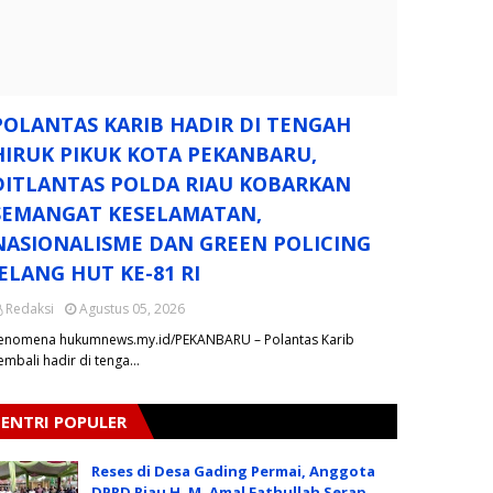
POLANTAS KARIB HADIR DI TENGAH
HIRUK PIKUK KOTA PEKANBARU,
DITLANTAS POLDA RIAU KOBARKAN
SEMANGAT KESELAMATAN,
NASIONALISME DAN GREEN POLICING
JELANG HUT KE-81 RI
Redaksi
Agustus 05, 2026
enomena hukumnews.my.id/PEKANBARU – Polantas Karib
embali hadir di tenga…
ENTRI POPULER
Reses di Desa Gading Permai, Anggota
DPRD Riau H. M. Amal Fathullah Serap