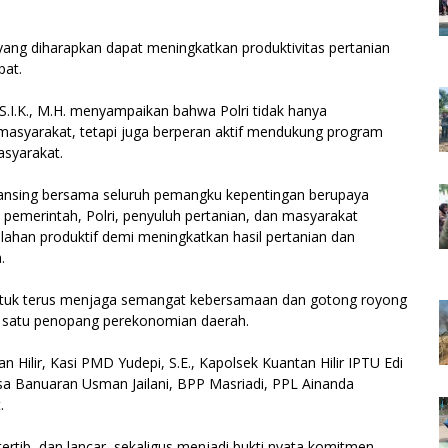
 yang diharapkan dapat meningkatkan produktivitas pertanian
pat.
S.I.K., M.H. menyampaikan bahwa Polri tidak hanya
asyarakat, tetapi juga berperan aktif mendukung program
syarakat.
 Kuansing bersama seluruh pemangku kepentingan berupaya
pemerintah, Polri, penyuluh pertanian, dan masyarakat
ahan produktif demi meningkatkan hasil pertanian dan
.
ntuk terus menjaga semangat kebersamaan dan gotong royong
 satu penopang perekonomian daerah.
n Hilir, Kasi PMD Yudepi, S.E., Kapolsek Kuantan Hilir IPTU Edi
sa Banuaran Usman Jailani, BPP Masriadi, PPL Ainanda
.
rtib, dan lancar, sekaligus menjadi bukti nyata komitmen