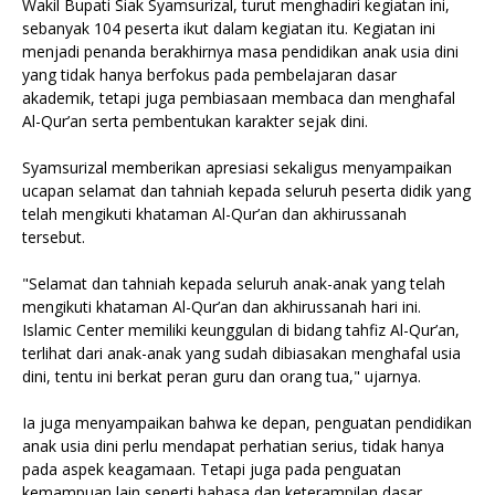
Wakil Bupati Siak Syamsurizal, turut menghadiri kegiatan ini,
sebanyak 104 peserta ikut dalam kegiatan itu. Kegiatan ini
menjadi penanda berakhirnya masa pendidikan anak usia dini
yang tidak hanya berfokus pada pembelajaran dasar
akademik, tetapi juga pembiasaan membaca dan menghafal
Al-Qur’an serta pembentukan karakter sejak dini.
Syamsurizal memberikan apresiasi sekaligus menyampaikan
ucapan selamat dan tahniah kepada seluruh peserta didik yang
telah mengikuti khataman Al-Qur’an dan akhirussanah
tersebut.
"Selamat dan tahniah kepada seluruh anak-anak yang telah
mengikuti khataman Al-Qur’an dan akhirussanah hari ini.
Islamic Center memiliki keunggulan di bidang tahfiz Al-Qur’an,
terlihat dari anak-anak yang sudah dibiasakan menghafal usia
dini, tentu ini berkat peran guru dan orang tua," ujarnya.
Ia juga menyampaikan bahwa ke depan, penguatan pendidikan
anak usia dini perlu mendapat perhatian serius, tidak hanya
pada aspek keagamaan. Tetapi juga pada penguatan
kemampuan lain seperti bahasa dan keterampilan dasar,