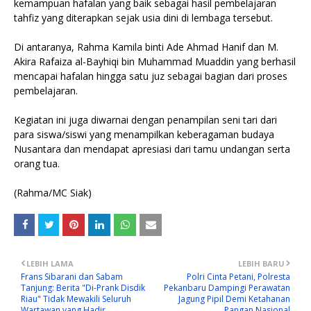
kemampuan hafalan yang baik sebagai hasil pembelajaran
tahfiz yang diterapkan sejak usia dini di lembaga tersebut.
Di antaranya, Rahma Kamila binti Ade Ahmad Hanif dan M.
Akira Rafaiza al-Bayhiqi bin Muhammad Muaddin yang berhasil
mencapai hafalan hingga satu juz sebagai bagian dari proses
pembelajaran.
Kegiatan ini juga diwarnai dengan penampilan seni tari dari
para siswa/siswi yang menampilkan keberagaman budaya
Nusantara dan mendapat apresiasi dari tamu undangan serta
orang tua.
(Rahma/MC Siak)
LEBIH LAMA
LEBIH BARU
Frans Sibarani dan Sabam
Polri Cinta Petani, Polresta
Tanjung: Berita "Di-Prank Disdik
Pekanbaru Dampingi Perawatan
Riau" Tidak Mewakili Seluruh
Jagung Pipil Demi Ketahanan
Wartawan yang Hadir
Pangan Nasional