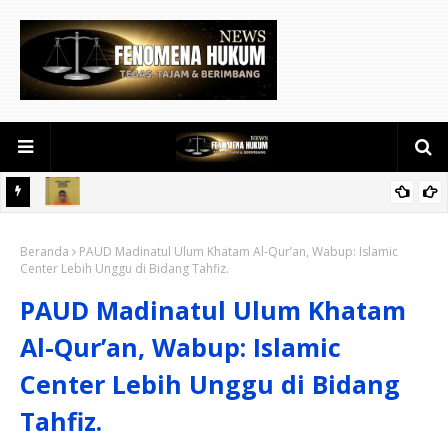
Digelar perdana, Wabup Syamsurizal harap Gebyar Shalawat
Beranda
bisa meningkatkan nilai keagamaan ditengah-tengah
PAUD Madinatul Ulum Khatam Al-Qur’an, Wabup: Islamic
Center Lebih Unggu di Bidang Tahfiz.
masyarakat.
PAUD Madinatul Ulum Khatam
Al-Qur’an, Wabup: Islamic
Center Lebih Unggu di Bidang
Tahfiz.