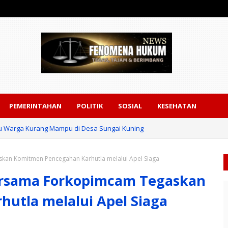
PEMERINTAHAN
POLITIK
SOSIAL
KESEHATAN
ntu Warga Kurang Mampu di Desa Sungai Kuning
kan Komitmen Pencegahan Karhutla melalui Apel Siaga
ersama Forkopimcam Tegaskan
utla melalui Apel Siaga