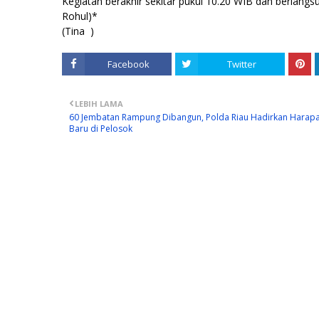
Kegiatan berakhir sekitar pukul 10.20 WIB dan berlangs
Rohul)*
(Tina )
Facebook
Twitter
LEBIH LAMA
60 Jembatan Rampung Dibangun, Polda Riau Hadirkan Harap
Baru di Pelosok