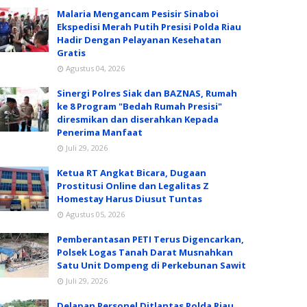
Malaria Mengancam Pesisir Sinaboi
Ekspedisi Merah Putih Presisi Polda Riau
Hadir Dengan Pelayanan Kesehatan
Gratis
Agustus 04, 2026
Sinergi Polres Siak dan BAZNAS, Rumah
ke 8 Program "Bedah Rumah Presisi"
diresmikan dan diserahkan Kepada
Penerima Manfaat
Juli 29, 2026
Ketua RT Angkat Bicara, Dugaan
Prostitusi Online dan Legalitas Z
Homestay Harus Diusut Tuntas
Agustus 05, 2026
Pemberantasan PETI Terus Digencarkan,
Polsek Logas Tanah Darat Musnahkan
Satu Unit Dompeng di Perkebunan Sawit
Juli 29, 2026
Delapan Personel Ditlantas Polda Riau