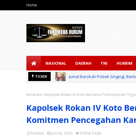
Home
NASIONAL
DAERAH
TNI
HUKRIM
Jumat Barokah Polsek Singingi, Ba
TICKER
Beranda
Kapolsek Rokan IV Koto Bersama Forkopimcam Tegas
Kapolsek Rokan IV Koto B
Komitmen Pencegahan Karh
Redaksi
Juni 03, 2026
Dilihat
0
Kali