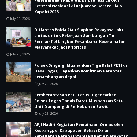
Penghargaan Kapolda, Briptu Jessica Ukir
Prestasi Nasional di Kejuaraan Karate Piala
Kapolri 2026
July 29, 2026
Ditlantas Polda Riau Siapkan Rekayasa Lalu
Lintas untuk Pekerjaan Sambungan Tol
Permai–Tol Lingkar Pekanbaru, Keselamatan
Masyarakat Jadi Prioritas
July 29, 2026
Polsek Singingi Musnahkan Tiga Rakit PETI di
Desa Logas, Tegaskan Komitmen Berantas
Penambangan Ilegal
July 29, 2026
Pemberantasan PETI Terus Digencarkan,
Polsek Logas Tanah Darat Musnahkan Satu
Unit Dompeng di Perkebunan Sawit
July 29, 2026
APJI Hadiri Kegiatan Pembinaan Ormas oleh
Kesbangpol Kabupaten Bekasi Dalam
Penguatan Peran Organisasi Kemasyarakatan.