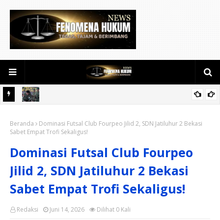
kanbaru
Kodam XIX Tuanku Tambusai Dampingi Kunjungan Menhan RI ke
Beranda
Yonif TP 952/Imam Bulqin, Perkuat Pembangunan Satuan
Dominasi Futsal Club Fourpeo Jilid 2, SDN Jatiluhur 2 Bekasi
Sabet Empat Trofi Sekaligus!
Dominasi Futsal Club Fourpeo
Jilid 2, SDN Jatiluhur 2 Bekasi
Sabet Empat Trofi Sekaligus!
Redaksi
Juni 14, 2026
Dilihat
0
Kali