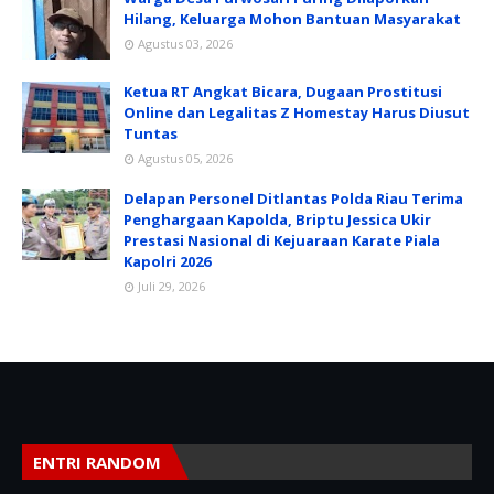
Hilang, Keluarga Mohon Bantuan Masyarakat
Agustus 03, 2026
Ketua RT Angkat Bicara, Dugaan Prostitusi
Online dan Legalitas Z Homestay Harus Diusut
Tuntas
Agustus 05, 2026
Delapan Personel Ditlantas Polda Riau Terima
Penghargaan Kapolda, Briptu Jessica Ukir
Prestasi Nasional di Kejuaraan Karate Piala
Kapolri 2026
Juli 29, 2026
ENTRI RANDOM