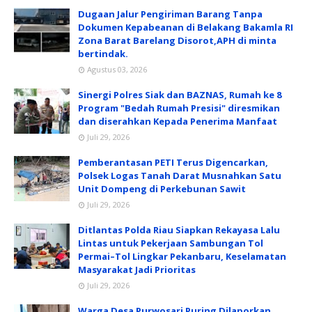
Dugaan Jalur Pengiriman Barang Tanpa
Dokumen Kepabeanan di Belakang Bakamla RI
Zona Barat Barelang Disorot,APH di minta
bertindak.
Agustus 03, 2026
Sinergi Polres Siak dan BAZNAS, Rumah ke 8
Program "Bedah Rumah Presisi" diresmikan
dan diserahkan Kepada Penerima Manfaat
Juli 29, 2026
Pemberantasan PETI Terus Digencarkan,
Polsek Logas Tanah Darat Musnahkan Satu
Unit Dompeng di Perkebunan Sawit
Juli 29, 2026
Ditlantas Polda Riau Siapkan Rekayasa Lalu
Lintas untuk Pekerjaan Sambungan Tol
Permai–Tol Lingkar Pekanbaru, Keselamatan
Masyarakat Jadi Prioritas
Juli 29, 2026
Warga Desa Purwosari Puring Dilaporkan