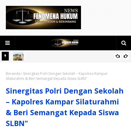
 RI,
Semangat Dukung Swasembada Pangan, Kapolsek Kampar
Beranda
Turun Langsung Panen Jagung di Sendayan
Sinergitas Polri Dengan Sekolah – Kapolres Kampar
Silaturahmi & Beri Semangat Kepada Siswa SLBN"
Sinergitas Polri Dengan Sekolah
– Kapolres Kampar Silaturahmi
& Beri Semangat Kepada Siswa
SLBN"