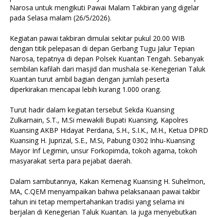
Narosa untuk mengikuti Pawai Malam Takbiran yang digelar
pada Selasa malam (26/5/2026).
Kegiatan pawai takbiran dimulai sekitar pukul 20.00 WIB
dengan titik pelepasan di depan Gerbang Tugu Jalur Tepian
Narosa, tepatnya di depan Polsek Kuantan Tengah. Sebanyak
sembilan kafilah dari masjid dan mushala se-Kenegerian Taluk
Kuantan turut ambil bagian dengan jumlah peserta
diperkirakan mencapai lebih kurang 1.000 orang.
Turut hadir dalam kegiatan tersebut Sekda Kuansing
Zulkarnain, S.T., M.Si mewakili Bupati Kuansing, Kapolres
Kuansing AKBP Hidayat Perdana, S.H., S.I.K., M.H., Ketua DPRD
Kuansing H. Juprizal, S.E., M.Si, Pabung 0302 Inhu-Kuansing
Mayor Inf Legimin, unsur Forkopimda, tokoh agama, tokoh
masyarakat serta para pejabat daerah.
Dalam sambutannya, Kakan Kemenag Kuansing H. Suhelmon,
MA, C.QEM menyampaikan bahwa pelaksanaan pawai takbir
tahun ini tetap mempertahankan tradisi yang selama ini
berjalan di Kenegerian Taluk Kuantan. Ia juga menyebutkan