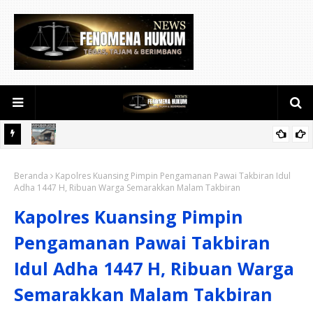
SANGGAHAN ATAS PEMBERITAAN TERKAIT DUGAAN PEMBLOKIRAN
Beranda
NOMOR TELEPON WARTAWAN DAN GUDANG BBM ILEGAL DI
Kapolres Kuansing Pimpin Pengamanan Pawai Takbiran Idul
Adha 1447 H, Ribuan Warga Semarakkan Malam Takbiran
WILAYAH BINA WIDYA
Kapolres Kuansing Pimpin
Pengamanan Pawai Takbiran
Idul Adha 1447 H, Ribuan Warga
Semarakkan Malam Takbiran