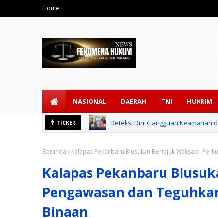
Home
NASIONAL
DAERAH
TNI
HUKRIM
Deteksi Dini Gangguan Keamanan dan
TICKER
Beranda
Kalapas Pekanbaru Blusukan Bertajuk Waksabi, Pe
Kalapas Pekanbaru Blusuk
Pengawasan dan Teguhka
Binaan