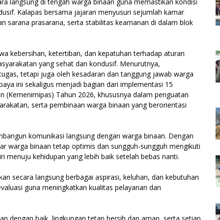
ara langsung di tengah warga binaan guna memastikan kondisi
ndusif. Kalapas bersama jajaran menyusuri sejumlah kamar
n sarana prasarana, serta stabilitas keamanan di dalam blok
 kebersihan, ketertiban, dan kepatuhan terhadap aturan
syarakatan yang sehat dan kondusif. Menurutnya,
tugas, tetapi juga oleh kesadaran dan tanggung jawab warga
aya ini sekaligus menjadi bagian dari implementasi 15
an (Kemenimipas) Tahun 2026, khususnya dalam penguatan
rakatan, serta pembinaan warga binaan yang berorientasi
mbangun komunikasi langsung dengan warga binaan. Dengan
ar warga binaan tetap optimis dan sungguh-sungguh mengikuti
i menuju kehidupan yang lebih baik setelah bebas nanti.
kan secara langsung berbagai aspirasi, keluhan, dan kebutuhan
evaluasi guna meningkatkan kualitas pelayanan dan
n dengan baik, lingkungan tetap bersih dan aman, serta setiap