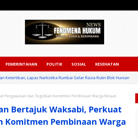
PEMERINTAHAN
POLITIK
SOSIAL
KESEHATAN
 Ketertiban, Lapas Narkotika Rumbai Gelar Razia Rutin Blok Hunian
rkuat Pengawasan dan Teguhkan Komitmen Pembinaan Warga Binaan
an Bertajuk Waksabi, Perkuat
n Komitmen Pembinaan Warga