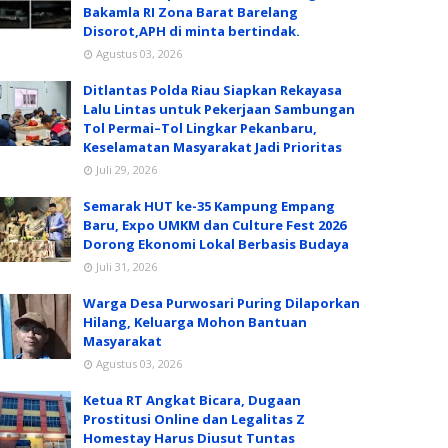
Bakamla RI Zona Barat Barelang
Disorot,APH di minta bertindak.
Agustus 03, 2026
Ditlantas Polda Riau Siapkan Rekayasa
Lalu Lintas untuk Pekerjaan Sambungan
Tol Permai–Tol Lingkar Pekanbaru,
Keselamatan Masyarakat Jadi Prioritas
Juli 29, 2026
Semarak HUT ke-35 Kampung Empang
Baru, Expo UMKM dan Culture Fest 2026
Dorong Ekonomi Lokal Berbasis Budaya
Juli 31, 2026
Warga Desa Purwosari Puring Dilaporkan
Hilang, Keluarga Mohon Bantuan
Masyarakat
Agustus 03, 2026
Ketua RT Angkat Bicara, Dugaan
Prostitusi Online dan Legalitas Z
Homestay Harus Diusut Tuntas