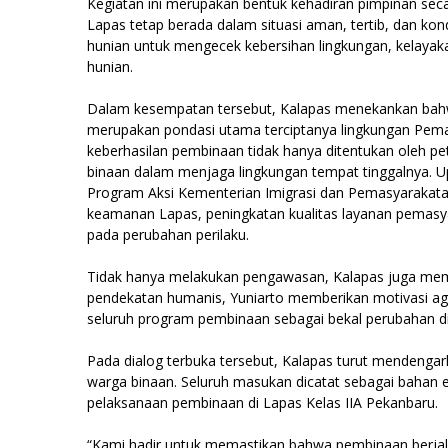
Kegiatan ini merupakan bentuk kehadiran pimpinan sec
Lapas tetap berada dalam situasi aman, tertib, dan ko
hunian untuk mengecek kebersihan lingkungan, kelayaka
hunian.
Dalam kesempatan tersebut, Kalapas menekankan bahwa
merupakan pondasi utama terciptanya lingkungan Pema
keberhasilan pembinaan tidak hanya ditentukan oleh pe
binaan dalam menjaga lingkungan tempat tinggalnya. Up
Program Aksi Kementerian Imigrasi dan Pemasyarakat
keamanan Lapas, peningkatan kualitas layanan pemasya
pada perubahan perilaku.
Tidak hanya melakukan pengawasan, Kalapas juga me
pendekatan humanis, Yuniarto memberikan motivasi ag
seluruh program pembinaan sebagai bekal perubahan dir
Pada dialog terbuka tersebut, Kalapas turut mendengar
warga binaan. Seluruh masukan dicatat sebagai bahan 
pelaksanaan pembinaan di Lapas Kelas IIA Pekanbaru.
“Kami hadir untuk memastikan bahwa pembinaan berjala