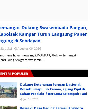
Semangat Dukung Swasembada Pangan,
Kapolsek Kampar Turun Langsung Panen
Jagung di Sendayan
Redaksi
Agustus 06, 2026
enomena hukumnews.my.id/KAMPAR, RIAU — Semangat
endukung program swasemb…
ENTRI POPULER
Dukung Ketahanan Pangan Nasional,
Polsek Limapuluh Tanam Jagung Pipil di
Lahan Produktif Bersama Kelompok Tani
Juli 31, 2026
Reses di Desa Gading Permai, Anggota