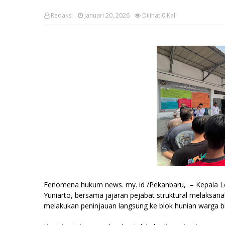
Redaksi
Januari 20, 2026
Dilihat
0
Kali
Fenomena hukum news. my. id /Pekanbaru, – Kepala L
Yuniarto, bersama jajaran pejabat struktural melaksa
melakukan peninjauan langsung ke blok hunian warga bi